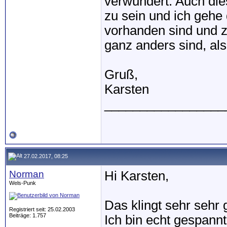
verwundert. Auch di
zu sein und ich gehe
vorhanden sind und z
ganz anders sind, a
Gruß,
Karsten
_________________
27.02.2017, 08:25
Norman
Hi Karsten,
Wels-Punk
Das klingt sehr sehr 
Registriert seit: 25.02.2003
Beiträge: 1.757
Ich bin echt gespannt