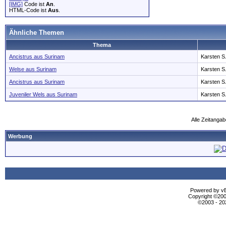
[IMG]
Code ist
An
.
HTML-Code ist
Aus
.
Ähnliche Themen
Thema
Ancistrus aus Surinam
Karsten S
Welse aus Surinam
Karsten S
Ancistrus aus Surinam
Karsten S
Juveniler Wels aus Surinam
Karsten S
Alle Zeitangab
Werbung
Powered by vBu
Copyright ©2000
©2003 - 2