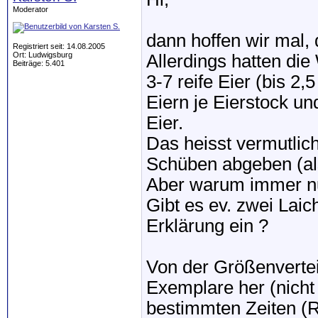
Moderator
dann hoffen wir mal,
Registriert seit: 14.08.2005
Ort: Ludwigsburg
Allerdings hatten di
Beiträge: 5.401
3-7 reife Eier (bis 
Eiern je Eierstock un
Eier.
Das heisst vermutlich
Schüben abgeben (als
Aber warum immer nur
Gibt es ev. zwei Laic
Erklärung ein ?
Von der Größenvertei
Exemplare her (nicht 
bestimmten Zeiten (Re