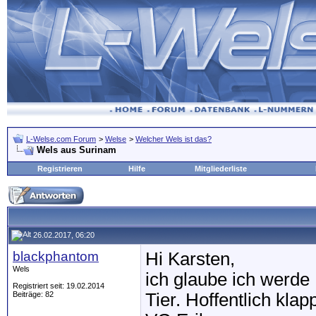
L-Welse.com Forum
>
Welse
>
Welcher Wels ist das?
Wels aus Surinam
Registrieren
Hilfe
Mitgliederliste
26.02.2017, 06:20
blackphantom
Hi Karsten,
Wels
ich glaube ich werde 
Registriert seit: 19.02.2014
Beiträge: 82
Tier. Hoffentlich kla