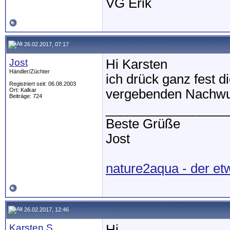
VG Erik
26.02.2017, 07:17
Jost
Hi Karsten
Händler/Züchter
ich drück ganz fest d
Registriert seit: 06.08.2003
Ort: Kalkar
vergebenden Nachw
Beiträge: 724
_________________
Beste Grüße
Jost
nature2aqua - der et
26.02.2017, 12:46
Karsten S.
Hi,