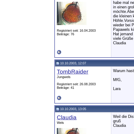
habe mal ne
in einen gr
möchte.Aber
die kleinen 
Höhle.Vorsi
wieder bei 
Papawels ki
Registriert seit: 16.04.2003
Hat jemand 
Beiträge: 76
viele Grüße
Claudia
10.10.2003, 12:07
TombRaider
Warum hast 
Jungwels
MfG,
Registriert seit: 26.08.2003
Beiträge: 41
Lara
10.10.2003, 13:05
Claudia
Weil die Dis
gruß
Wels
Claudia