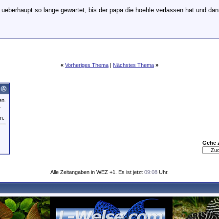
b ueberhaupt so lange gewartet, bis der papa die hoehle verlassen hat und dan
«
Vorheriges Thema
|
Nächstes Thema
»
en.
.
n.
Gehe 
Alle Zeitangaben in WEZ +1. Es ist jetzt
09:08
Uhr.