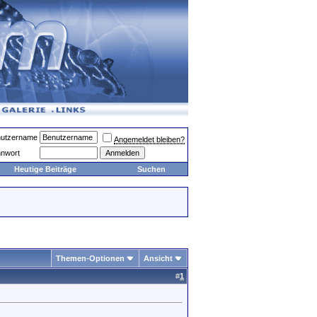
utzername
Angemeldet bleiben?
nwort
Heutige Beiträge
Suchen
Themen-Optionen
Ansicht
#
1