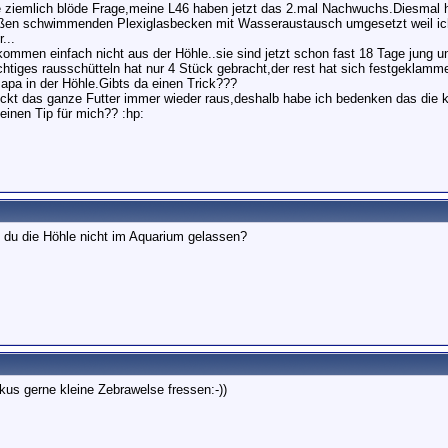
 ziemlich blöde Frage,meine L46 haben jetzt das 2.mal Nachwuchs.Diesmal 
oßen schwimmenden Plexiglasbecken mit Wasseraustausch umgesetzt weil ich
...
kommen einfach nicht aus der Höhle..sie sind jetzt schon fast 18 Tage jung un
chtiges rausschütteln hat nur 4 Stück gebracht,der rest hat sich festgeklam
Papa in der Höhle.Gibts da einen Trick???
ckt das ganze Futter immer wieder raus,deshalb habe ich bedenken das die k
einen Tip für mich?? :hp:
du die Höhle nicht im Aquarium gelassen?
kus gerne kleine Zebrawelse fressen:-))