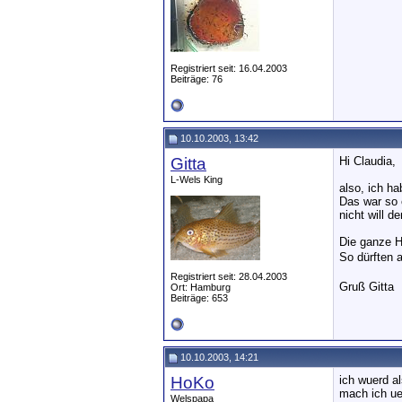
Registriert seit: 16.04.2003
Beiträge: 76
10.10.2003, 13:42
Gitta
Hi Claudia,
L-Wels King
also, ich h
Das war so 
nicht will 
Die ganze H
So dürften 
Registriert seit: 28.04.2003
Gruß Gitta
Ort: Hamburg
Beiträge: 653
10.10.2003, 14:21
HoKo
ich wuerd al
mach ich ue
Welspapa