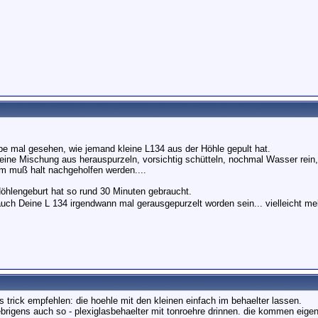
abe mal gesehen, wie jemand kleine L134 aus der Höhle gepult hat.
eine Mischung aus herauspurzeln, vorsichtig schütteln, nochmal Wasser rein
dem muß halt nachgeholfen werden....
öhlengeburt hat so rund 30 Minuten gebraucht.
auch Deine L 134 irgendwann mal gerausgepurzelt worden sein... vielleicht me
s trick empfehlen: die hoehle mit den kleinen einfach im behaelter lassen.
brigens auch so - plexiglasbehaelter mit tonroehre drinnen. die kommen eigent