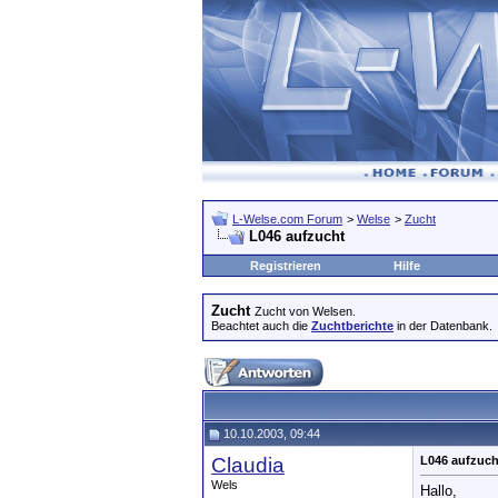
L-Welse.com Forum
>
Welse
>
Zucht
L046 aufzucht
Registrieren
Hilfe
Zucht
Zucht von Welsen.
Beachtet auch die
Zuchtberichte
in der Datenbank.
10.10.2003, 09:44
Claudia
L046 aufzuch
Wels
Hallo,