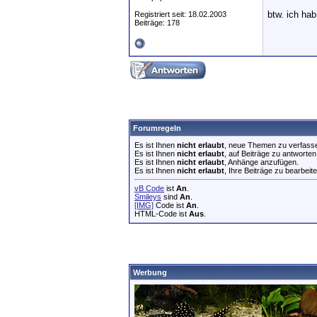
btw. ich ha
Registriert seit: 18.02.2003
Beiträge: 178
Forumregeln
Es ist Ihnen
nicht erlaubt
, neue Themen zu verfass
Es ist Ihnen
nicht erlaubt
, auf Beiträge zu antworten
Es ist Ihnen
nicht erlaubt
, Anhänge anzufügen.
Es ist Ihnen
nicht erlaubt
, Ihre Beiträge zu bearbeite
vB Code
ist
An
.
Smileys
sind
An
.
[IMG]
Code ist
An
.
HTML-Code ist
Aus
.
Werbung