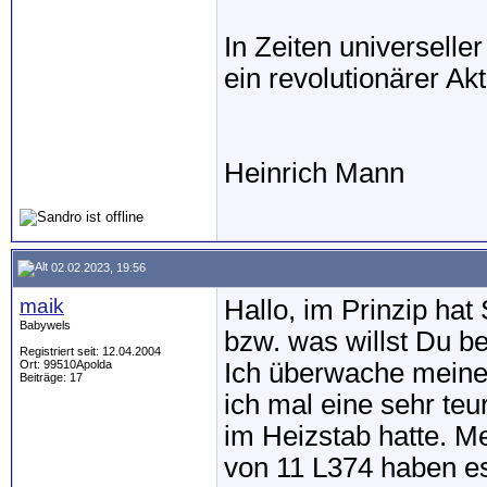
In Zeiten universell
ein revolutionärer Akt
Heinrich Mann
02.02.2023, 19:56
maik
Hallo, im Prinzip hat
Babywels
bzw. was willst Du 
Registriert seit: 12.04.2004
Ort: 99510Apolda
Ich überwache meine 
Beiträge: 17
ich mal eine sehr te
im Heizstab hatte. M
von 11 L374 haben es