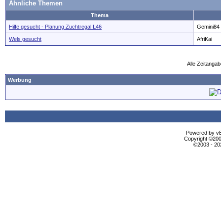
Ähnliche Themen
Thema
Hilfe gesucht - Planung Zuchtregal L46
Gemini84
Wels gesucht
AfriKai
Alle Zeitangab
Werbung
Powered by vBu
Copyright ©2000
©2003 - 2