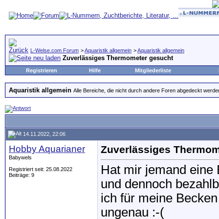
L-Welse.com Forum
>
Aquaristik allgemein
>
Aquaristik allgemein
Zuverlässiges Thermometer gesucht
Registrieren
Hilfe
Mitgliederliste
Aquaristik allgemein
Alle Bereiche, die nicht durch andere Foren abgedeckt werde
14.11.2022, 22:06
Hobby Aquarianer
Zuverlässiges Thermom
Babywels
Hat mir jemand eine 
Registriert seit: 25.08.2022
Beiträge: 9
und dennoch bezahl
ich für meine Becken T
ungenau :-(