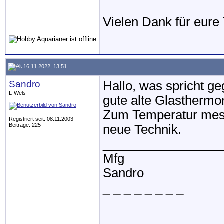
Vielen Dank für eure 
16.11.2022, 13:51
Sandro
Hallo, was spricht g
L-Wels
gute alte Glastherm
Zum Temperatur mess
Registriert seit: 08.11.2003
Beiträge: 225
neue Technik.
_________________
Mfg
Sandro
_ _ _ _ _ _ _ _