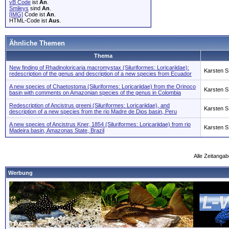
vB Code
ist
An
.
Smileys
sind
An
.
[IMG]
Code ist
An
.
HTML-Code ist
Aus
.
Ähnliche Themen
Thema
New finding of Rhadinoloricaria macromystax (Siluriformes: Loricariidae):
Karsten S
redescription of the genus and description of a new species from Ecuador
A new species of Chaetostoma (Siluriformes: Loricariidae) from the Orinoco
Karsten S
basin with comments on Amazonian species of the genus in Colombia
Redescription of Ancistrus greeni (Siluriformes: Loricariidae), and
Karsten S
description of a new species from the rio Madre de Dios basin, Peru
A new species of Ancistrus Kner, 1854 (Siluriformes: Loricariidae) from rio
Karsten S
Madeira basin, Amazonas State, Brazil
Alle Zeitangab
Werbung