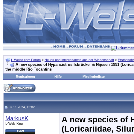
L-Welse.com Forum
>
Neues und Interessantes aus der Wissenschaft
>
Erstbeschr
A new species of Hypancistrus Isbrücker & Nijssen 1991 (Loricar
the middle Rio Tocantins
Registrieren
Hilfe
Mitgliederliste
07.11.2024, 13:02
MarkusK
A new species of 
L-Wels King
(Loricariidae, Sil