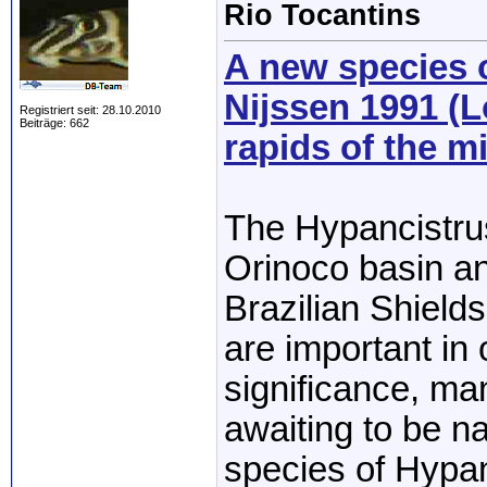
Rio Tocantins
A new species 
Nijssen 1991 (L
Registriert seit: 28.10.2010
Beiträge: 662
rapids of the m
The Hypancistrus
Orinoco basin an
Brazilian Shields
are important in 
significance, ma
awaiting to be 
species of Hypan