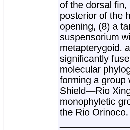
of the dorsal fin,
posterior of the
opening, (8) a t
suspensorium wit
metapterygoid, a
significantly fus
molecular phylog
forming a group 
Shield—Rio Xingu
monophyletic gro
the Rio Orinoco.
_____________