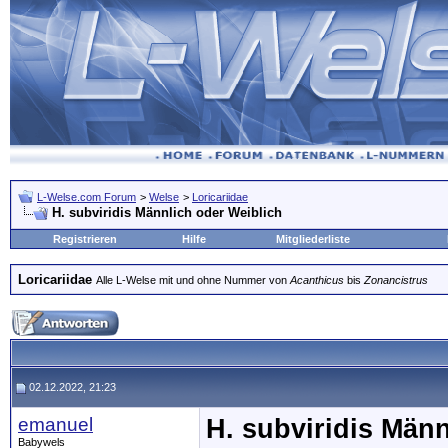
L-Welse.com Forum
>
Welse
>
Loricariidae
H. subviridis Männlich oder Weiblich
Registrieren
Hilfe
Mitgliederliste
Loricariidae
Alle L-Welse mit und ohne Nummer von
Acanthicus
bis
Zonancistrus
02.12.2022, 21:23
emanuel
H. subviridis Männ
Babywels