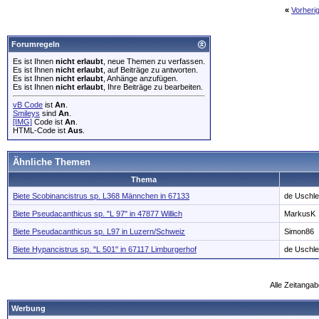
«
Vorheri
Forumregeln
Es ist Ihnen
nicht erlaubt
, neue Themen zu verfassen.
Es ist Ihnen
nicht erlaubt
, auf Beiträge zu antworten.
Es ist Ihnen
nicht erlaubt
, Anhänge anzufügen.
Es ist Ihnen
nicht erlaubt
, Ihre Beiträge zu bearbeiten.
vB Code
ist
An
.
Smileys
sind
An
.
[IMG]
Code ist
An
.
HTML-Code ist
Aus
.
Ähnliche Themen
Thema
Biete Scobinancistrus sp. L368 Männchen in 67133
de Uschle
Biete Pseudacanthicus sp. "L 97" in 47877 Willich
MarkusK
Biete Pseudacanthicus sp. L97 in Luzern/Schweiz
Simon86
Biete Hypancistrus sp. "L 501" in 67117 Limburgerhof
de Uschle
Alle Zeitangab
Werbung