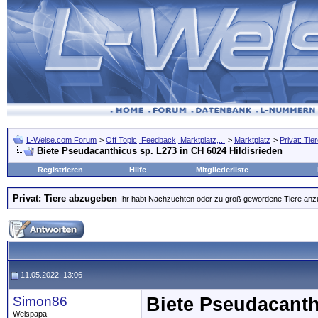
L-Welse.com Forum
>
Off Topic, Feedback, Marktplatz,...
>
Marktplatz
>
Privat: Ti
Biete Pseudacanthicus sp. L273 in CH 6024 Hildisrieden
Registrieren
Hilfe
Mitgliederliste
Privat: Tiere abzugeben
Ihr habt Nachzuchten oder zu groß gewordene Tiere anzubi
11.05.2022, 13:06
Simon86
Biete Pseudacanth
Welspapa