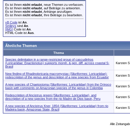
Es ist Ihnen
nicht erlaubt
, neue Themen zu verfassen.
Es ist Ihnen
nicht erlaubt
, auf Beiträge zu antworten.
Es ist Ihnen
nicht erlaubt
, Anhänge anzufügen.
Es ist Ihnen
nicht erlaubt
, Ihre Beiträge zu bearbeiten.
vB Code
ist
An
.
Smileys
sind
An
.
[IMG]
Code ist
An
.
HTML-Code ist
Aus
.
Ähnliche Themen
Thema
Species delimitation in a range-restricted group of cascudinhos
(Loricariidae: Epactionotus) supports morph. & gen. diff. across coastal S-
Karsten S
Brasil
New finding of Rhadinoloricaria macromystax (Siluriformes: Loricariidae):
Karsten S
redescription of the genus and description of a new species from Ecuador
A new species of Chaetostoma (Siluriformes: Loricariidae) from the Orinoco
Karsten S
basin with comments on Amazonian species of the genus in Colombia
Redescription of Ancistrus greeni (Siluriformes: Loricariidae), and
Karsten S
description of a new species from the rio Madre de Dios basin, Peru
A new species of Ancistrus Kner, 1854 (Siluriformes: Loricariidae) from rio
Karsten S
Madeira basin, Amazonas State, Brazil
Alle Zeitangab