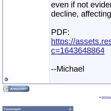
even if not evide
decline, affecting
PDF:
https://assets.re
c=1643648864
--Michael
«
Vorheri
Forumregeln