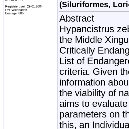
(Siluriformes, Lori
Registriert seit: 29.01.2004
Ort: Wiesbaden
Beiträge: 885
Abstract
Hypancistrus zeb
the Middle Xingu
Critically Endan
List of Endanger
criteria. Given t
information about
the viability of 
aims to evaluate t
parameters on the
this, an Individ