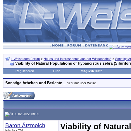
L-Welse.com Forum
>
Neues und Interessantes aus der Wissenschaft
>
Sonstige A
Viability of Natural Populations of Hypancistrus zebra (Silurifor
Registrieren
Hilfe
Mitgliederliste
Sonstige Arbeiten und Berichte
... nicht nur über Welse.
09.02.2022, 08:39
Baron Ätzmolch
Viability of Natur
Ich glotz TV!