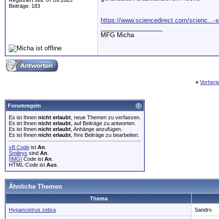
Registriert seit: 07.09.2003
Beiträge: 183
https://www.sciencedirect.com/scienc...
__________________
MFG Micha
«
Vorheri
Forumregeln
Es ist Ihnen
nicht erlaubt
, neue Themen zu verfassen.
Es ist Ihnen
nicht erlaubt
, auf Beiträge zu antworten.
Es ist Ihnen
nicht erlaubt
, Anhänge anzufügen.
Es ist Ihnen
nicht erlaubt
, Ihre Beiträge zu bearbeiten.
vB Code
ist
An
.
Smileys
sind
An
.
[IMG]
Code ist
An
.
HTML-Code ist
Aus
.
Ähnliche Themen
Thema
Hypancistrus zebra
Sandro