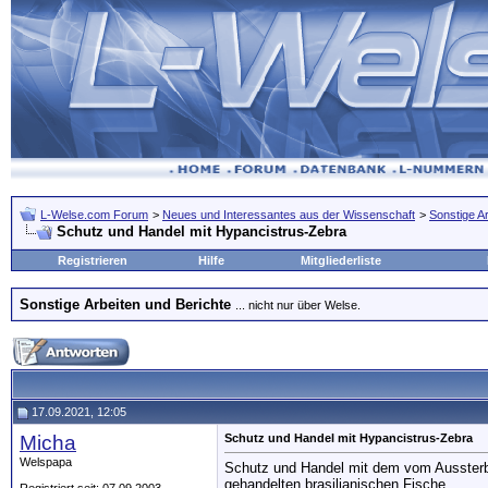
L-Welse.com Forum
>
Neues und Interessantes aus der Wissenschaft
>
Sonstige A
Schutz und Handel mit Hypancistrus-Zebra
Registrieren
Hilfe
Mitgliederliste
Sonstige Arbeiten und Berichte
... nicht nur über Welse.
17.09.2021, 12:05
Micha
Schutz und Handel mit Hypancistrus-Zebra
Welspapa
Schutz und Handel mit dem vom Aussterbe
gehandelten brasilianischen Fische