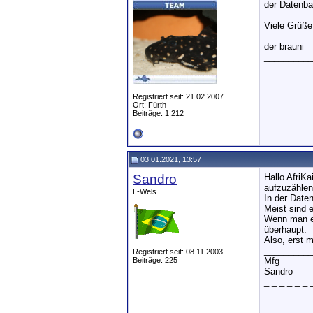
der Datenba
Viele Grüße
der brauni
__________
Registriert seit: 21.02.2007
Ort: Fürth
Beiträge: 1.212
03.01.2021, 13:57
Sandro
Hallo AfriKa
aufzuzählen
L-Wels
In der Daten
Meist sind 
Wenn man ei
überhaupt.
Also, erst m
__________
Registriert seit: 08.11.2003
Beiträge: 225
Mfg
Sandro
_ _ _ _ _ _ 