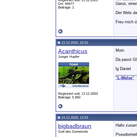
Registriert seit: 23.12.2020
Uarus, eine
Ort: 49477
Beiträge: 1
Der Wels da
Freu mich ü
23.12.2020, 22:52
Acanthicus
Moin
Junger Hupfer
Da passt Gl
lg Daniel
__________
"L-Welse"
:
Registriert seit: 13.12.2003
Beiträge: 5.960
24.12.2020, 12:53
bigbadbraun
Hallo zusa
Gott des Gemetzels
Pseudorinel