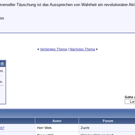
niverseller Täuschung ist das Aussprechen von Wahrheit ein revolutionärer Akt
ann
«
Vorheriges Thema
|
Nächstes Thema
»
en.
.
n.
Gehe 
Autor
Forum
ch?
Herr Wels
Zucht