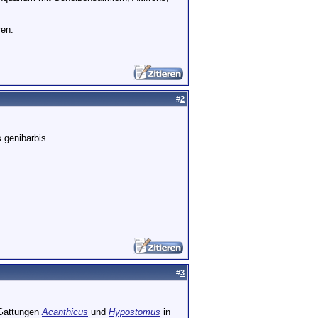
ren.
#
2
 genibarbis.
#
3
 Gattungen
Acanthicus
und
Hypostomus
in