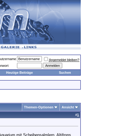
utzername
Angemeldet bleiben?
nwort
Heutige Beiträge
Suchen
Themen-Optionen
Ansicht
#
1
quarium mit Scheibensalmlern, Altifrons,