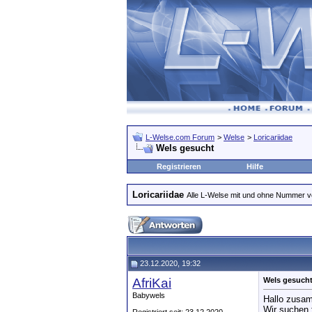
L-Welse.com Forum
>
Welse
>
Loricariidae
Wels gesucht
Registrieren
Hilfe
Loricariidae
Alle L-Welse mit und ohne Nummer 
23.12.2020, 19:32
AfriKai
Wels gesuch
Babywels
Hallo zusa
Wir suchen 