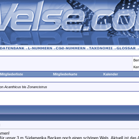
Ben
Ken
Mitgliederliste
Mitgliederkarte
Kalender
von
Acanthicus
bis
Zonancistrus
t
mmen!
für unser 3 m Südamerika Becken noch einen schönen Wels. Aktuell ist das A