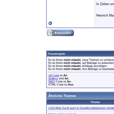
In Zeiten u
Heinrich M
Forumregeln
Es ist Ihnen
nicht erlaubt
, neue Themen zu verfass
Es ist Ihnen
nicht erlaubt
, auf Beiträge zu antworten
Es ist Ihnen
nicht erlaubt
, Anhänge anzufügen.
Es ist Ihnen
nicht erlaubt
, Ihre Beiträge zu bearbeite
vB Code
ist
An
.
Smileys
sind
An
.
[IMG]
Code ist
An
.
HTML-Code ist
Aus
.
Ähnliche Themen
Thema
L333 Wels Zucht auch in Gesellschaftsbecken mögli