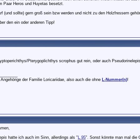
m Paar Heros und Huyetas besetzt.
rf (und sollte) gern groß sein bzw werden und nicht zu den Holzfressern gehö
ber den ein oder anderen Tipp!
yptoperichthys/Pterygoplichthys scrophus gut rein, oder auch Pseudorinelepis
________
 Angehörige der Familie Loricariidae, also auch die ohne
L-Nummer(n)
!
mmen,
epis
hatte ich auch im Sinn, allerdings als "
L 95
". Sonst könnte man mal die