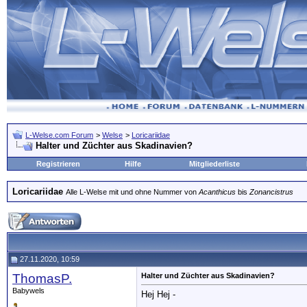
L-Welse.com Forum
>
Welse
>
Loricariidae
Halter und Züchter aus Skadinavien?
Registrieren
Hilfe
Mitgliederliste
Loricariidae
Alle L-Welse mit und ohne Nummer von
Acanthicus
bis
Zonancistrus
27.11.2020, 10:59
ThomasP.
Halter und Züchter aus Skadinavien?
Babywels
Hej Hej -