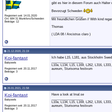
gibt es hier in diesem Forum auch Halter 
Bevorzugt Schweden
__________________
Registriert seit: 14.01.2020
Ort: 684 31 Munkfors/Schweden
Mit freundlichen Grüßen // With kind rega
Beiträge: 12
Thomas
( LDA 08 / Ancistrus claro )
21.12.2020, 21:19
Koi-fantast
Ich habe L15, L181, aus Stockholm Swed
__________________
Babywels
L10a, L134, L15, L169, L262, L316, L333,
aureum, Sturisoma festivum
Registriert seit: 20.11.2017
Beiträge: 3
26.01.2021, 21:58
Koi-fantast
Have a look at lmal.se
__________________
Babywels
L10a, L134, L15, L169, L262, L316, L333,
aureum, Sturisoma festivum
Registriert seit: 20.11.2017
Beiträge: 3