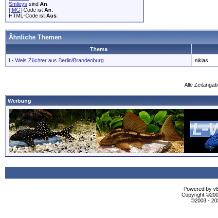
Smileys
sind
An
.
[IMG]
Code ist
An
.
HTML-Code ist
Aus
.
Ähnliche Themen
Thema
L- Wels Züchter aus Berlin/Brandenburg
niklas
Alle Zeitangab
Werbung
Powered by vBu
Copyright ©2000
©2003 - 2