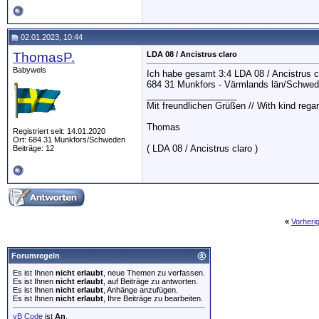
02.01.2023, 10:44
ThomasP.
LDA 08 / Ancistrus claro
Babywels
Ich habe gesamt 3:4 LDA 08 / Ancistrus cl
684 31 Munkfors - Värmlands län/Schwe
__________________
Mit freundlichen Grüßen // With kind rega
Thomas
Registriert seit: 14.01.2020
Ort: 684 31 Munkfors/Schweden
( LDA 08 / Ancistrus claro )
Beiträge: 12
«
Vorheri
Forumregeln
Es ist Ihnen
nicht erlaubt
, neue Themen zu verfassen.
Es ist Ihnen
nicht erlaubt
, auf Beiträge zu antworten.
Es ist Ihnen
nicht erlaubt
, Anhänge anzufügen.
Es ist Ihnen
nicht erlaubt
, Ihre Beiträge zu bearbeiten.
vB Code
ist
An
.