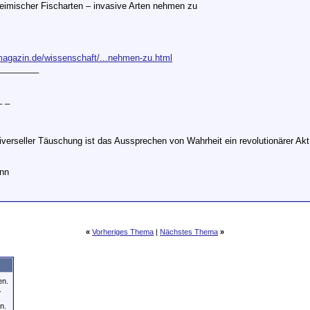
imischer Fischarten – invasive Arten nehmen zu
-magazin.de/wissenschaft/...nehmen-zu.html
________
_ _
niverseller Täuschung ist das Aussprechen von Wahrheit ein revolutionärer Akt
ann
«
Vorheriges Thema
|
Nächstes Thema
»
en.
.
n.