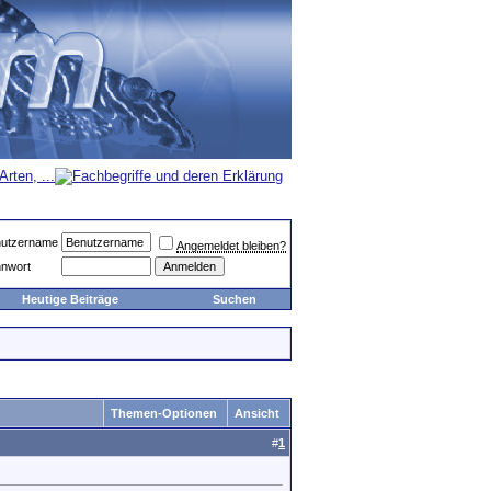
utzername
Angemeldet bleiben?
nwort
Heutige Beiträge
Suchen
Themen-Optionen
Ansicht
#
1