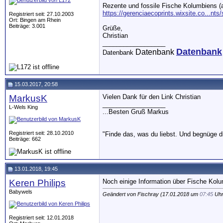
Rezente und fossile Fische Kolumbiens (
https://gerenciaecoprints.wixsite.co...nts/
Registriert seit: 27.10.2003
Ort: Bingen am Rhein
Beiträge: 3.001
Grüße,
Christian
__________________
Datenbank
Datenbank
Datenbank
15.03.2017, 20:58
MarkusK
Vielen Dank für den Link Christian
__________________
L-Wels King
...Besten Gruß Markus
Registriert seit: 28.10.2010
"Finde das, was du liebst. Und begnüge 
Beiträge: 662
13.01.2018, 19:45
Keren Philips
Noch einige Information über Fische Kolu
Babywels
Geändert von Fischray (17.01.2018 um
07:45
Uhr)
Registriert seit: 12.01.2018