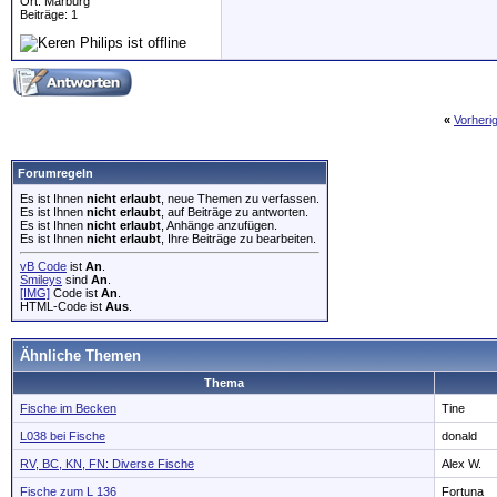
Ort: Marburg
Beiträge: 1
«
Vorheri
Forumregeln
Es ist Ihnen
nicht erlaubt
, neue Themen zu verfassen.
Es ist Ihnen
nicht erlaubt
, auf Beiträge zu antworten.
Es ist Ihnen
nicht erlaubt
, Anhänge anzufügen.
Es ist Ihnen
nicht erlaubt
, Ihre Beiträge zu bearbeiten.
vB Code
ist
An
.
Smileys
sind
An
.
[IMG]
Code ist
An
.
HTML-Code ist
Aus
.
Ähnliche Themen
Thema
Fische im Becken
Tine
L038 bei Fische
donald
RV, BC, KN, FN: Diverse Fische
Alex W.
Fische zum L 136
Fortuna