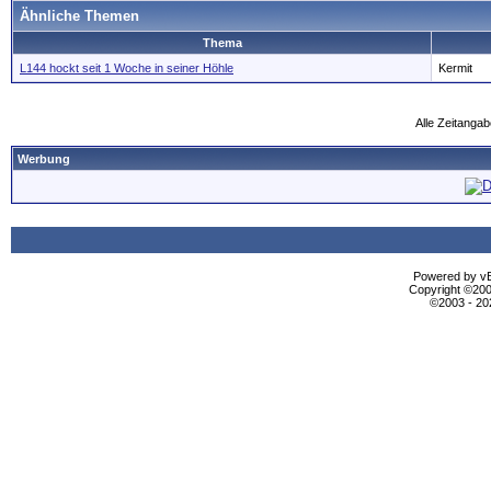
Ähnliche Themen
Thema
L144 hockt seit 1 Woche in seiner Höhle
Kermit
Alle Zeitangab
Werbung
Powered by vBu
Copyright ©2000
©2003 - 2