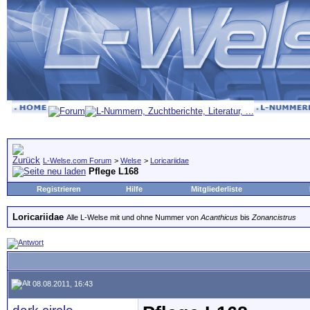
L-Welse.com Forum
>
Welse
>
Loricariidae
Pflege L168
Registrieren
Hilfe
Mitgliederliste
Loricariidae
Alle L-Welse mit und ohne Nummer von
Acanthicus
bis
Zonancistrus
08.08.2011, 16:43