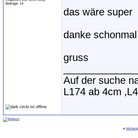
Beiträge: 14
das wäre super
danke schonmal
gruss
_____________
Auf der suche n
L174 ab 4cm ,L4
«
Vorheri