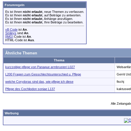
Forumregeln
Es ist Ihnen
nicht erlaubt
, neue Themen zu verfassen.
Es ist Ihnen
nicht erlaubt
, auf Beiträge zu antworten.
Es ist Ihnen
nicht erlaubt
, Anhänge anzufügen.
Es ist Ihnen
nicht erlaubt
, Ihre Beiträge zu bearbeiten.
vB Code
ist
An
.
Smileys
sind
An
.
[IMG]
Code ist
An
.
HTML-Code ist
Aus
.
Ähnliche Themen
Thema
kurzzeitige pflege von Panaque armbrusteri L027
Welsanfä
L200 Fragen zum Gesschlechtsunterschied u. Pflege
Gerrit Us
welche Corydoras sind das, wie pflege ich diese
fischj
Pflege des Cochliodon soniae L137
kaktuswe
Alle Zeitangab
Werbung