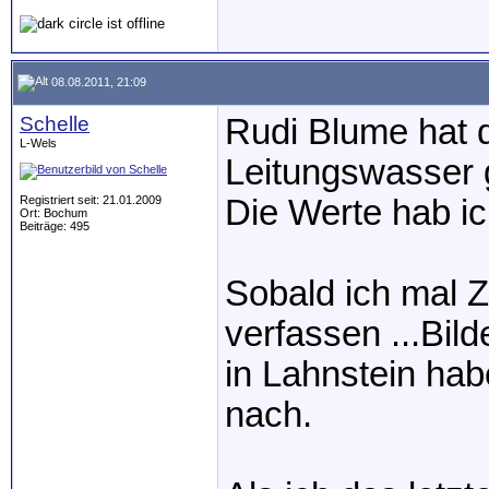
08.08.2011, 21:09
Schelle
Rudi Blume hat 
L-Wels
Leitungswasser 
Registriert seit: 21.01.2009
Die Werte hab ic
Ort: Bochum
Beiträge: 495
Sobald ich mal Z
verfassen ...Bild
in Lahnstein hab
nach.