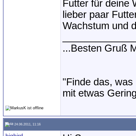
Futter für deine
lieber paar Futte
Wachstum und d
_____________
...Besten Gruß
"Finde das, was 
mit etwas Gerin
24.06.2011, 11:16
bigbird