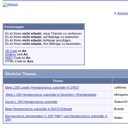
«
Vorheri
Forumregeln
Es ist Ihnen
nicht erlaubt
, neue Themen zu verfassen.
Es ist Ihnen
nicht erlaubt
, auf Beiträge zu antworten.
Es ist Ihnen
nicht erlaubt
, Anhänge anzufügen.
Es ist Ihnen
nicht erlaubt
, Ihre Beiträge zu bearbeiten.
vB Code
ist
An
.
Smileys
sind
An
.
[IMG]
Code ist
An
.
HTML-Code ist
Aus
.
Ähnliche Themen
Thema
Biete L200 Lowfin (Hemiancistrus subviridis) in 24537
catfishes
.Biete L 200 Hemiancistrus subviridis in Neuhofen / Rheinlandpfalz
elfengart
Suche L 200 Hemiancistrus subviridis
Shaker54
Biete Hemiancistrus subviridis in 50374 Erftstadt
Brasilia
Baryancistrus demantoides (L 200 "Hifin") und Hemiancistrus subviridis (L
Walter
200)