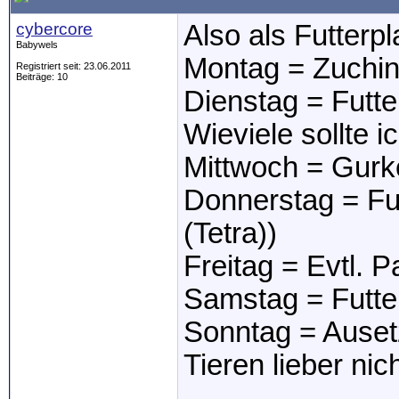
cybercore
Also als Futterp
Babywels
Montag = Zuchin
Registriert seit: 23.06.2011
Beiträge: 10
Dienstag = Futter
Wieviele sollte 
Mittwoch = Gurk
Donnerstag = Fut
(Tetra))
Freitag = Evtl. P
Samstag = Futter
Sonntag = Auset
Tieren lieber nic