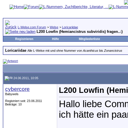
L-Welse.com Forum
>
Welse
>
Loricariidae
L200 Lowfin (Hemiancistrus subviridis) fragen..:)
Registrieren
Hilfe
Mitgliederliste
Loricariidae
Alle L-Welse mit und ohne Nummer von
Acanthicus
bis
Zonancistrus
24.06.2011, 10:05
cybercore
L200 Lowfin (Hemia
Babywels
Hallo liebe Comm
Registriert seit: 23.06.2011
Beiträge: 10
ich hätte ein pa