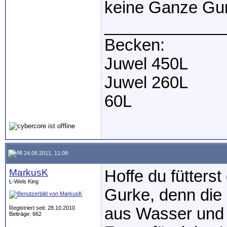
keine Ganze Gurk
_____________
Becken:
Juwel 450L
Juwel 260L
60L
24.06.2011, 11:09
MarkusK
Hoffe du fütterst
L-Wels King
Gurke, denn die 
Registriert seit: 28.10.2010
aus Wasser und 
Beiträge: 662