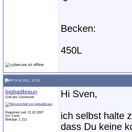
Becken:
450L
24.06.2011, 10:18
bigbadbraun
Hi Sven,
Gott des Gemetzels
Registriert seit: 21.02.2007
ich selbst halte 
Ort: Fürth
Beiträge: 1.212
dass Du keine k