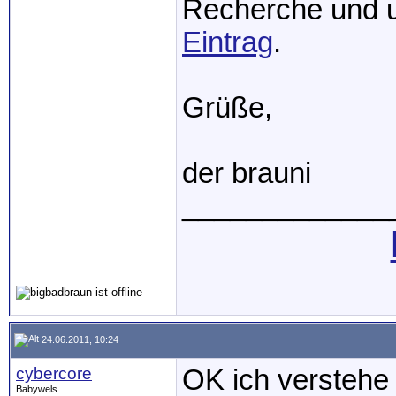
Recherche und 
Eintrag
.
Grüße,
der brauni
_____________
24.06.2011, 10:24
cybercore
OK ich verstehe 
Babywels