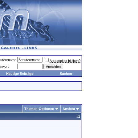
utzername
Angemeldet bleiben?
nwort
Heutige Beiträge
Suchen
Themen-Optionen
Ansicht
#
1