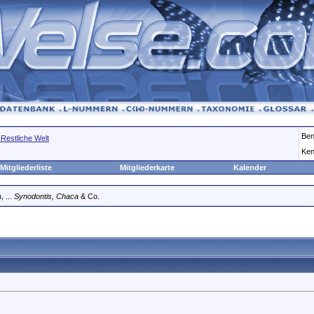
Ben
 Restliche Welt
Ken
Mitgliederliste
Mitgliederkarte
Kalender
, ...
Synodontis, Chaca
& Co.