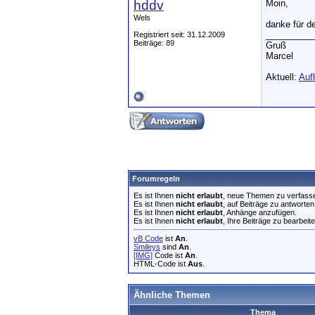
hddv
Moin,
Wels
danke für de
__________
Registriert seit: 31.12.2009
Beiträge: 89
Gruß
Marcel
Aktuell:
Auf
Forumregeln
Es ist Ihnen
nicht erlaubt
, neue Themen zu verfass
Es ist Ihnen
nicht erlaubt
, auf Beiträge zu antworten
Es ist Ihnen
nicht erlaubt
, Anhänge anzufügen.
Es ist Ihnen
nicht erlaubt
, Ihre Beiträge zu bearbeite
vB Code
ist
An
.
Smileys
sind
An
.
[IMG]
Code ist
An
.
HTML-Code ist
Aus
.
Ähnliche Themen
Thema