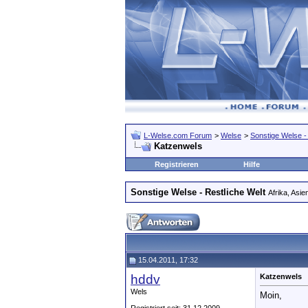
L-Welse.com Forum
>
Welse
>
Sonstige Welse -
Katzenwels
Registrieren
Hilfe
Sonstige Welse - Restliche Welt
Afrika, Asien
15.04.2011, 17:32
hddv
Katzenwels
Wels
Moin,