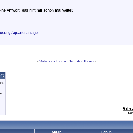
ine Antwort, das hilft mir schon mal weiter.
________
lösung Aquarienanlage
«
Vorheriges Thema
|
Nächstes Thema
»
en.
.
n.
Gehe 
Autor
Forum