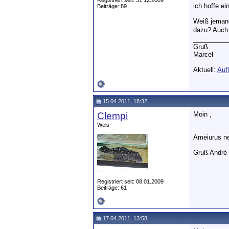
Registriert seit: 31.12.2009
ich hoffe ei
Beiträge: 89
Weiß jemand
dazu? Auch 
__________
Gruß
Marcel
Aktuell:
Auf
15.04.2011, 18:32
Clempi
Moin ,
Wels
Ameiurus n
Gruß André
Registriert seit: 08.01.2009
Beiträge: 61
17.04.2011, 13:58