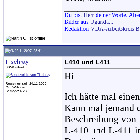
_________________
Du bist
Herr
deiner Worte. Aber
Bilder aus
Uganda...
Redaktion
VDA-Arbeitskreis 
22.11.2007, 23:41
Fischray
L410 und L411
BSSW-Nord
Hi
Registriert seit: 20.12.2003
Ort: Wittingen
Beiträge: 6.230
Ich hätte mal einen
Kann mal jemand d
Beschreibung von
L-410 und L-411 i