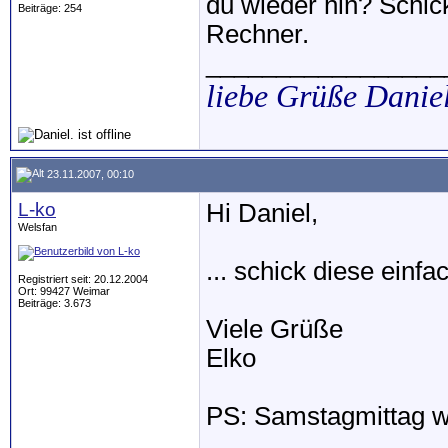
du wieder hin? Schick
Beiträge: 254
Rechner.
_________________
liebe Grüße Danie
23.11.2007, 00:10
L-ko
Hi Daniel,
Welsfan
... schick diese ein
Registriert seit: 20.12.2004
Ort: 99427 Weimar
Beiträge: 3.673
Viele Grüße
Elko
PS: Samstagmittag we
_________________