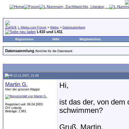
L-Welse.com Forum
>
Welse
>
Datensammlung
L410 und L411
Registrieren
Hilfe
Mitgliederliste
Datensammlung
Berichte für die Datenbank
22.11.2007, 21:08
Martin G.
Hi,
Herr der grossen Klappe
ist das der, von dem
Registriert seit: 06.04.2003
Ort: Leipzig
schwimmen?
Beiträge: 1.981
Gruß, Martin.