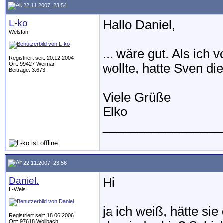
22.11.2007, 23:54
L-ko
Hallo Daniel,
Welsfan
... wäre gut. Als ich
Registriert seit: 20.12.2004
Ort: 99427 Weimar
wollte, hatte Sven d
Beiträge: 3.673
Viele Grüße
Elko
_________________
22.11.2007, 23:56
Daniel.
Hi
L-Wels
ja ich weiß, hätte s
Registriert seit: 18.06.2006
Ort: 97618 Wollbach