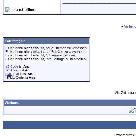
«
Vorheri
Forumregeln
Es ist Ihnen
nicht erlaubt
, neue Themen zu verfassen.
Es ist Ihnen
nicht erlaubt
, auf Beiträge zu antworten.
Es ist Ihnen
nicht erlaubt
, Anhänge anzufügen.
Es ist Ihnen
nicht erlaubt
, Ihre Beiträge zu bearbeiten.
vB Code
ist
An
.
Smileys
sind
An
.
[IMG]
Code ist
An
.
HTML-Code ist
Aus
.
Alle Zeitangab
Werbung
Powered by vBu