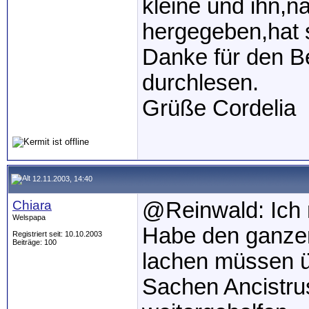
kleine und ihn,n
hergegeben,hat s
Danke für den Be
durchlesen.
Grüße Cordelia
12.11.2003, 14:40
Chiara
@Reinwald: Ich m
Welspapa
Habe den ganzen
Registriert seit: 10.10.2003
Beiträge: 100
lachen müssen ü
Sachen Ancistru