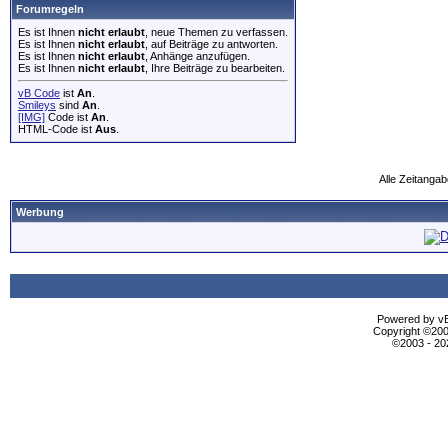
Forumregeln
Es ist Ihnen
nicht erlaubt
, neue Themen zu verfassen.
Es ist Ihnen
nicht erlaubt
, auf Beiträge zu antworten.
Es ist Ihnen
nicht erlaubt
, Anhänge anzufügen.
Es ist Ihnen
nicht erlaubt
, Ihre Beiträge zu bearbeiten.
vB Code
ist
An
.
Smileys
sind
An
.
[IMG]
Code ist
An
.
HTML-Code ist
Aus
.
Alle Zeitangab
Werbung
Powered by vBu
Copyright ©2000
©2003 - 2