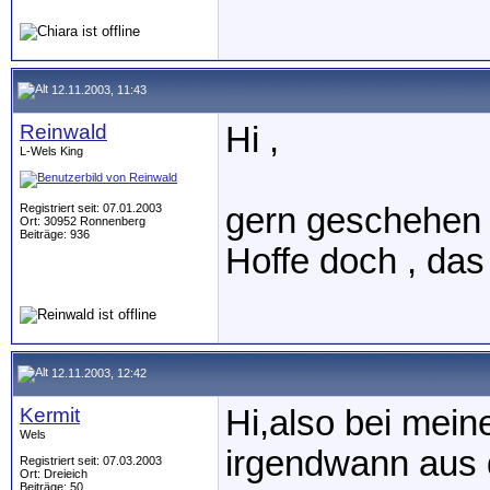
12.11.2003, 11:43
Reinwald
Hi ,
L-Wels King
Registriert seit: 07.01.2003
gern geschehen :
Ort: 30952 Ronnenberg
Beiträge: 936
Hoffe doch , das
12.11.2003, 12:42
Kermit
Hi,also bei mein
Wels
irgendwann aus 
Registriert seit: 07.03.2003
Ort: Dreieich
Beiträge: 50