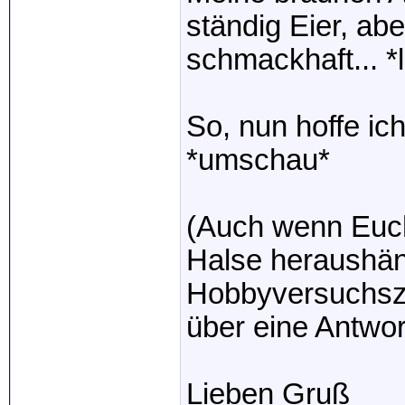
ständig Eier, ab
schmackhaft... *
So, nun hoffe ic
*umschau*
(Auch wenn Euch
Halse heraushän
Hobbyversuchszü
über eine Antwort
Lieben Gruß