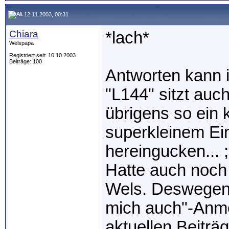
12.11.2003, 00:31
Chiara
*lach*
Welspapa
Registriert seit: 10.10.2003
Beiträge: 100
Antworten kann i
"L144" sitzt auch
übrigens so ein
superkleinem Ei
hereingucken... ;
Hatte auch noch
Wels. Deswegen h
mich auch"-Anme
aktuellen Beiträg