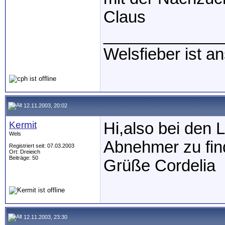
Claus
_____________
Welsfieber ist a
12.11.2003, 20:02
Kermit
Hi,also bei den 
Wels
Abnehmer zu fin
Registriert seit: 07.03.2003
Ort: Dreieich
Beiträge: 50
Grüße Cordelia
12.11.2003, 23:30