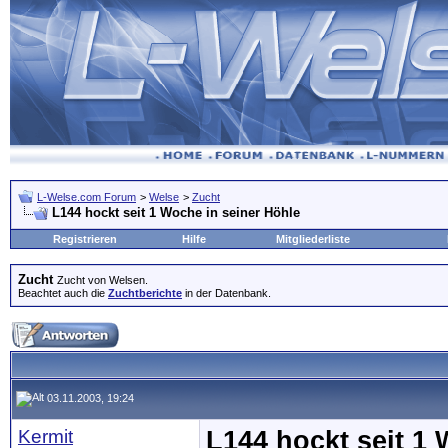
L-Welse.com Forum
>
Welse
>
Zucht
L144 hockt seit 1 Woche in seiner Höhle
Registrieren
Hilfe
Mitgliederliste
Zucht
Zucht von Welsen.
Beachtet auch die
Zuchtberichte
in der Datenbank.
03.11.2003, 19:24
Kermit
L144 hockt seit 1