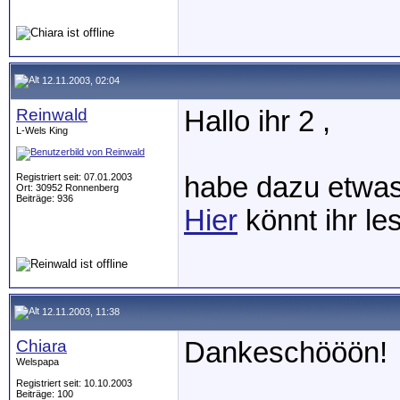
12.11.2003, 02:04
Reinwald
Hallo ihr 2 ,
L-Wels King
Registriert seit: 07.01.2003
habe dazu etwas
Ort: 30952 Ronnenberg
Beiträge: 936
Hier
könnt ihr le
12.11.2003, 11:38
Chiara
Dankeschööön!
Welspapa
Registriert seit: 10.10.2003
Beiträge: 100