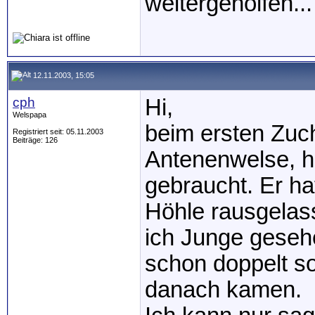
weitergeholfen... 
12.11.2003, 15:05
cph
Hi,
Welspapa
beim ersten Zuc
Registriert seit: 05.11.2003
Beiträge: 126
Antenenwelse, h
gebraucht. Er ha
Höhle rausgelas
ich Junge geseh
schon doppelt s
danach kamen.