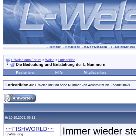
L-Welse.com Forum
>
Welse
>
Loricariidae
Die Bedeutung und Entstehung der L-Nummern
Registrieren
Hilfe
Mitgliederliste
Loricariidae
Alle L-Welse mit und ohne Nummer von
Acanthicus
bis
Zonancistrus
10.10.2003, 06:11
~~FISHWORLD~~
Immer wieder st
L-Wels King