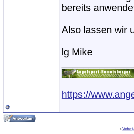
bereits anwendet
Also lassen wir 
lg Mike
_____________
https://www.ang
«
Vorheri