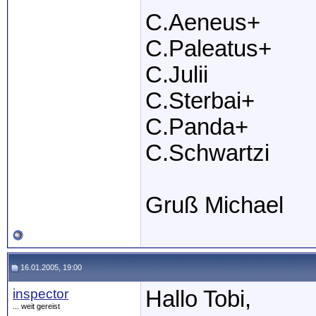
C.Aeneus+
C.Paleatus+
C.Julii
C.Sterbai+
C.Panda+
C.Schwartzi
Gruß Michael
16.01.2005, 19:00
inspector
Hallo Tobi,
... weit gereist