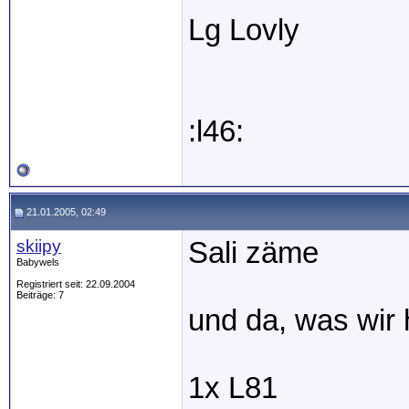
Lg Lovly
:l46:
21.01.2005, 02:49
skiipy
Sali zäme
Babywels
Registriert seit: 22.09.2004
Beiträge: 7
und da, was wir
1x L81