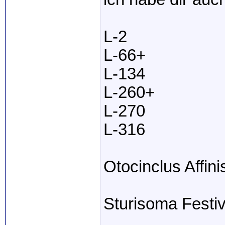
L-2
L-66+
L-134
L-260+
L-270
L-316
Otocinclus Affini
Sturisoma Festi