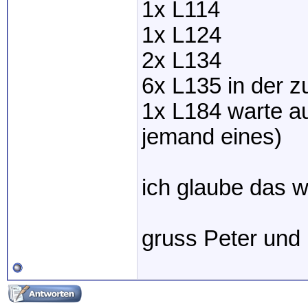
1x L114
1x L124
2x L134
6x L135 in der z
1x L184 warte au
jemand eines)
ich glaube das w
gruss Peter und