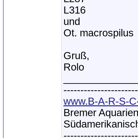
L316
und
Ot. macrospilus
Gruß,
Rolo
_____________
----------------------
www.B-A-R-S-C-
Bremer Aquarien
Südamerikanisch
----------------------