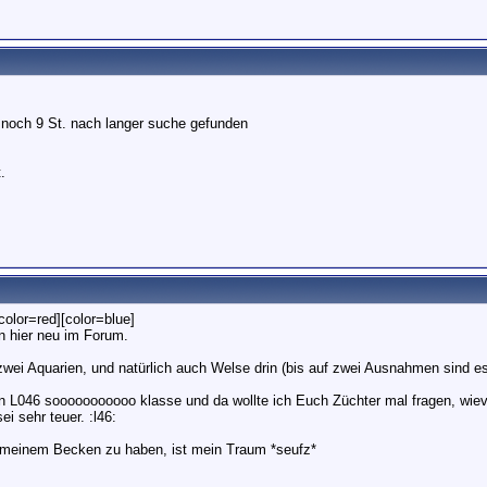
noch 9 St. nach langer suche gefunden
.
[color=red][color=blue]
in hier neu im Forum.
wei Aquarien, und natürlich auch Welse drin (bis auf zwei Ausnahmen sind e
en L046 sooooooooooo klasse und da wollte ich Euch Züchter mal fragen, wiev
ei sehr teuer. :l46:
 meinem Becken zu haben, ist mein Traum *seufz*