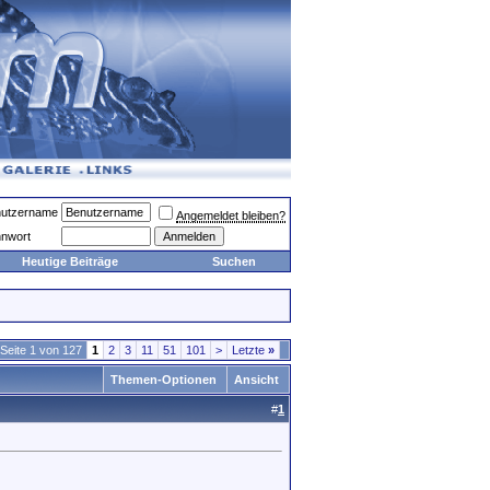
utzername
Angemeldet bleiben?
nwort
Heutige Beiträge
Suchen
Seite 1 von 127
1
2
3
11
51
101
>
Letzte
»
Themen-Optionen
Ansicht
#
1