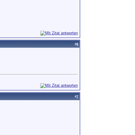
#
6
#
7