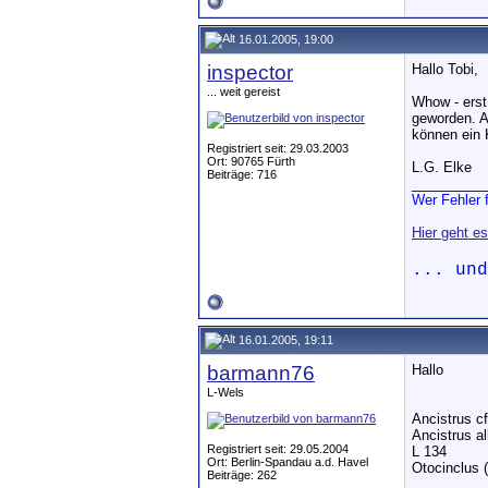
16.01.2005, 19:00
inspector
Hallo Tobi,
... weit gereist
Whow - erst
geworden. A
können ein K
Registriert seit: 29.03.2003
Ort: 90765 Fürth
L.G. Elke
Beiträge: 716
__________
Wer Fehler f
Hier geht e
... un
16.01.2005, 19:11
barmann76
Hallo
L-Wels
Ancistrus cf
Ancistrus al
Registriert seit: 29.05.2004
L 134
Ort: Berlin-Spandau a.d. Havel
Otocinclus 
Beiträge: 262