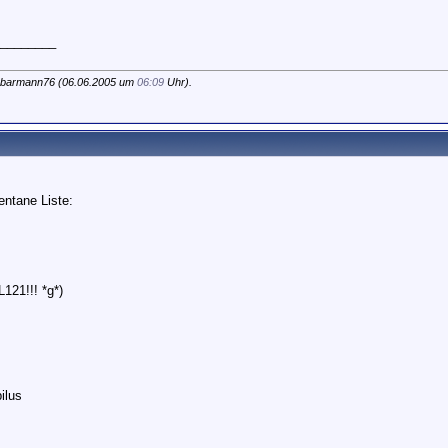
________
 barmann76 (06.06.2005 um
06:09
Uhr).
ntane Liste:
L121!!! *g*)
ilus