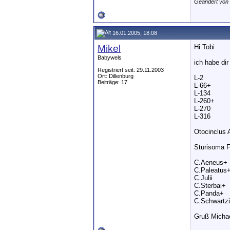
Geändert von 
16.01.2005, 18:08
Mikel
Hi Tobi
Babywels
ich habe di
Registriert seit: 29.11.2003
Ort: Dillenburg
L-2
Beiträge: 17
L-66+
L-134
L-260+
L-270
L-316
Otocinclus A
Sturisoma 
C.Aeneus+
C.Paleatus
C.Julii
C.Sterbai+
C.Panda+
C.Schwartzi
Gruß Micha