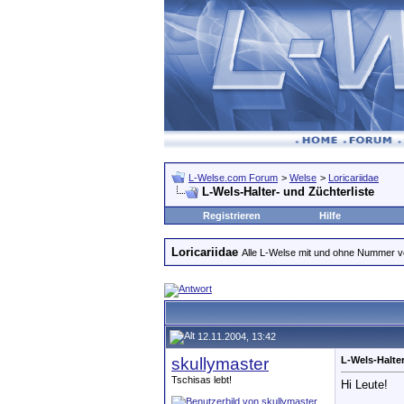
L-Welse.com Forum
>
Welse
>
Loricariidae
L-Wels-Halter- und Züchterliste
Registrieren
Hilfe
Loricariidae
Alle L-Welse mit und ohne Nummer 
12.11.2004, 13:42
skullymaster
L-Wels-Halter
Tschisas lebt!
Hi Leute!