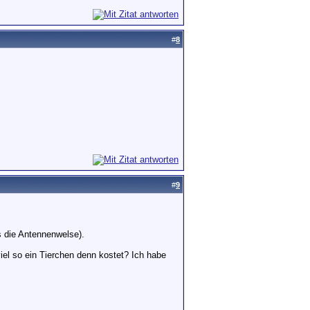
#
8
#
9
s die Antennenwelse).
iel so ein Tierchen denn kostet? Ich habe