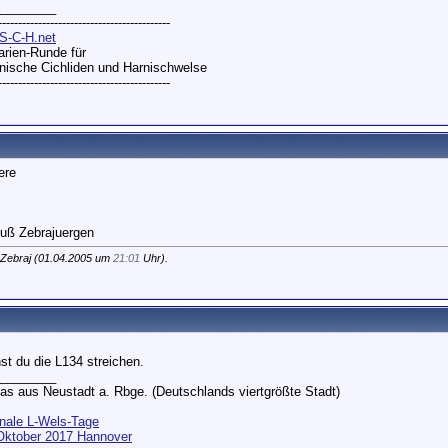
________
-------------------------------------------
S-C-H.net
rien-Runde für
ische Cichliden und Harnischwelse
-------------------------------------------
ere
uß Zebrajuergen
Zebraj (01.04.2005 um
21:01
Uhr).
st du die L134 streichen.
________
as aus Neustadt a. Rbge. (Deutschlands viertgrößte Stadt)
onale L-Wels-Tage
 Oktober 2017 Hannover