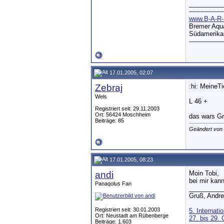
__________
-----------------
www.B-A-R-
Bremer Aqua
Südamerikan
-----------------
17.01.2005, 02:07
Zebraj
:hi: MeineTi
Wels
L 46 +
Registriert seit: 29.11.2003
Ort: 56424 Moschheim
das wars Gr
Beiträge: 85
Geändert von 
17.01.2005, 08:23
andi
Moin Tobi,
bei mir kann
Panaqolus Fan
__________
Gruß, Andre
Registriert seit: 30.01.2003
5. Internati
Ort: Neustadt am Rübenberge
27. bis 29.
Beiträge: 1.603