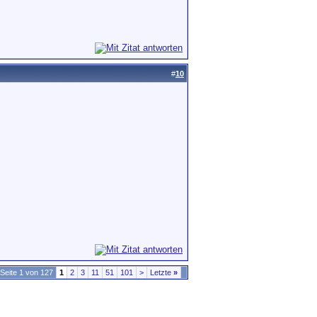
#
10
Seite 1 von 127
1
2
3
11
51
101
>
Letzte
»