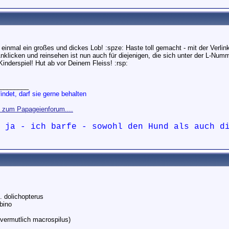
 einmal ein großes und dickes Lob! :spze: Haste toll gemacht - mit der Verlin
nklicken und reinsehen ist nun auch für diejenigen, die sich unter der L-Numm
inderspiel! Hut ab vor Deinem Fleiss! :rsp:
________
indet, darf sie gerne behalten
s zum Papageienforum....
d ja - ich barfe - sowohl den Hund als auch 
. dolichopterus
bino
(vermutlich macrospilus)