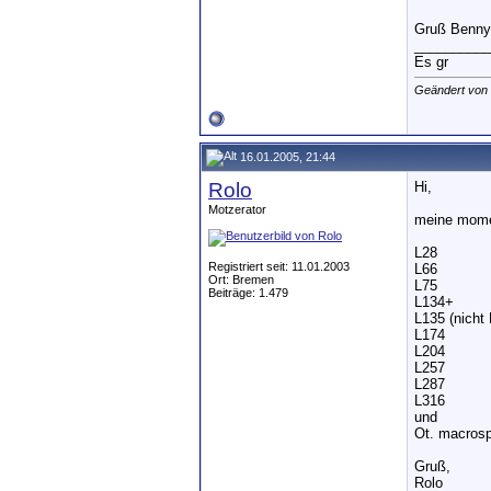
Gruß Benny
__________
Es gr
Geändert von
16.01.2005, 21:44
Rolo
Hi,
Motzerator
meine mome
L28
Registriert seit: 11.01.2003
L66
Ort: Bremen
L75
Beiträge: 1.479
L134+
L135 (nicht 
L174
L204
L257
L287
L316
und
Ot. macrosp
Gruß,
Rolo