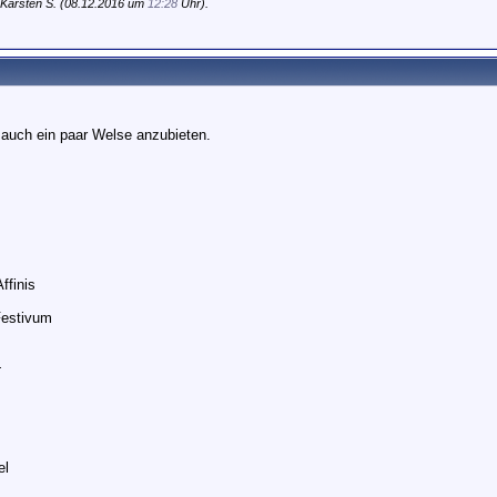
Karsten S. (08.12.2016 um
12:28
Uhr).
r auch ein paar Welse anzubieten.
ffinis
Festivum
+
el