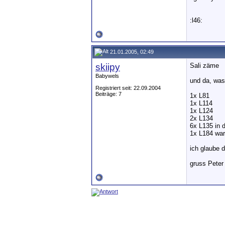
:l46:
21.01.2005, 02:49
skiipy
Sali zäme
Babywels
und da, was
Registriert seit: 22.09.2004
Beiträge: 7
1x L81
1x L114
1x L124
2x L134
6x L135 in 
1x L184 wart
ich glaube 
gruss Peter