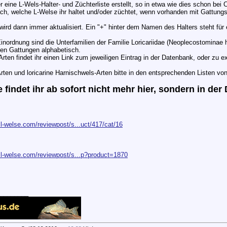
r eine L-Wels-Halter- und Züchterliste erstellt, so in etwa wie dies schon bei C
ach, welche L-Welse ihr haltet und/oder züchtet, wenn vorhanden mit Gattung
 wird dann immer aktualisiert. Ein "+" hinter dem Namen des Halters steht fü
Einordnung sind die Unterfamilien der Familie Loricariidae (Neoplecostominae
en Gattungen alphabetisch.
Arten findet ihr einen Link zum jeweiligen Eintrag in der Datenbank, oder zu e
rten und loricarine Harnischwels-Arten bitte in den entsprechenden Listen vo
e findet ihr ab sofort nicht mehr hier, sondern in d
.l-welse.com/reviewpost/s...uct/417/cat/16
.l-welse.com/reviewpost/s...p?product=1870
________