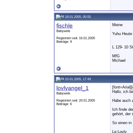
18.01.2005, 00:55
fischle
Meine
Babywels
Yuhu Heute 
Registriert seit: 16.01.2005
Beiträge: 9
L 129- 10 St
MfG
Michael
20.01.2005, 17:49
lovlyangel_1
[font=Arial]
Hallo, ich b
Babywels
Habe auch z
Registriert seit: 20.01.2005
Beiträge: 6
Ich finde d
gehört, der s
So einen in
Lg Lovly