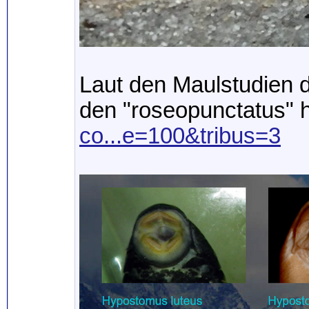
Laut den Maulstudien d
den "roseopunctatus" 
co...e=100&tribus=3