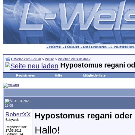
L-Welse.com Forum
>
Welse
>
Welcher Wels ist das?
Hypostomus regani od
Registrieren
Hilfe
Mitgliederliste
31.01.2026,
12:08
RobertXX
Hypostomus regani oder
Babywels
Hallo!
Registriert seit:
17.05.2011
Beiträge: 14