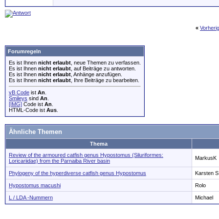
«
Vorheri
Forumregeln
Es ist Ihnen
nicht erlaubt
, neue Themen zu verfassen.
Es ist Ihnen
nicht erlaubt
, auf Beiträge zu antworten.
Es ist Ihnen
nicht erlaubt
, Anhänge anzufügen.
Es ist Ihnen
nicht erlaubt
, Ihre Beiträge zu bearbeiten.
vB Code
ist
An
.
Smileys
sind
An
.
[IMG]
Code ist
An
.
HTML-Code ist
Aus
.
Ähnliche Themen
Thema
Review of the armoured catfish genus Hypostomus (Siluriformes:
MarkusK
Loricariidae) from the Parnaiba River basin
Phylogeny of the hyperdiverse catfish genus Hypostomus
Karsten S
Hypostomus macushi
Rolo
L / LDA -Nummern
Michael