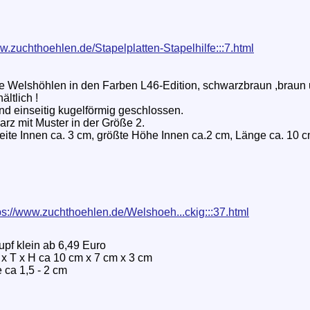
ww.zuchthoehlen.de/Stapelplatten-Stapelhilfe:::7.html
e Welshöhlen in den Farben L46-Edition, schwarzbraun ,braun 
ältlich !
nd einseitig kugelförmig geschlossen.
arz mit Muster in der Größe 2.
eite Innen ca. 3 cm, größte Höhe Innen ca.2 cm, Länge ca. 10 c
ps://www.zuchthoehlen.de/Welshoeh...ckig:::37.html
upf klein ab 6,49 Euro
 x T x H ca 10 cm x 7 cm x 3 cm
 ca 1,5 - 2 cm