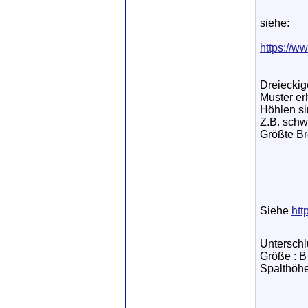
siehe:
https://w
Dreieckig
Muster erh
Höhlen si
Z.B. schw
Größte Br
Siehe
htt
Unterschl
Größe : B
Spalthöhe