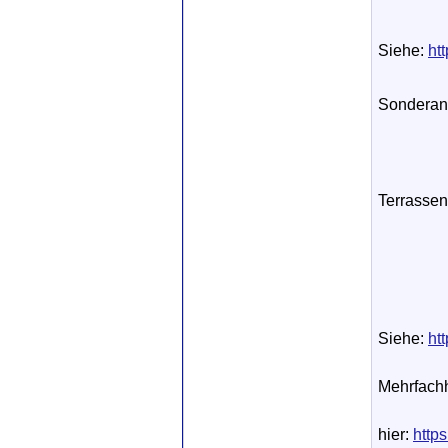
Siehe:
ht
Sonderanf
Terrassen
Siehe:
ht
Mehrfach
hier:
http