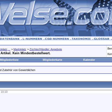
Ben
platz,...
>
Marktplatz
>
Züchter/Händler: Angebote
 Artikel. Kein Mindestbestellwert.
Ken
Mitgliederliste
Mitgliederkarte
Kalender
und Zubehör von Gewerblichen
,
10:10