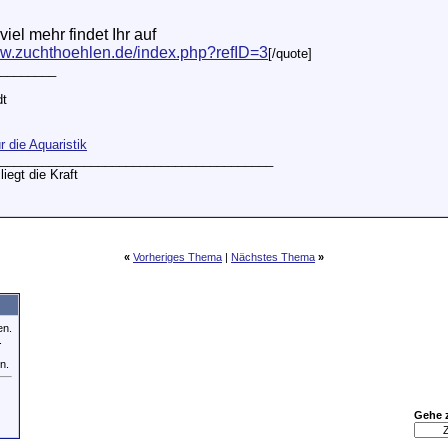
iel mehr findet Ihr auf
ww.zuchthoehlen.de/index.php?refID=3
[/quote]
________
dt
ür die Aquaristik
_______________________________________
liegt die Kraft
«
Vorheriges Thema
|
Nächstes Thema
»
en.
.
n.
Gehe 