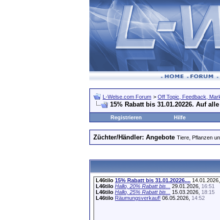
L-Welse.com Forum
>
Off Topic, Feedback, Markt
15% Rabatt bis 31.01.20226. Auf alle
Registrieren
Hilfe
Züchter/Händler: Angebote
Tiere, Pflanzen 
L46tilo
15% Rabatt bis 31.01.20226....
14.01.2026
L46tilo
Hallo, 20% Rabatt bis...
29.01.2026,
16:51
L46tilo
Hallo, 25% Rabatt bis...
15.03.2026,
18:15
L46tilo
Räumungsverkauf!
06.05.2026,
14:52