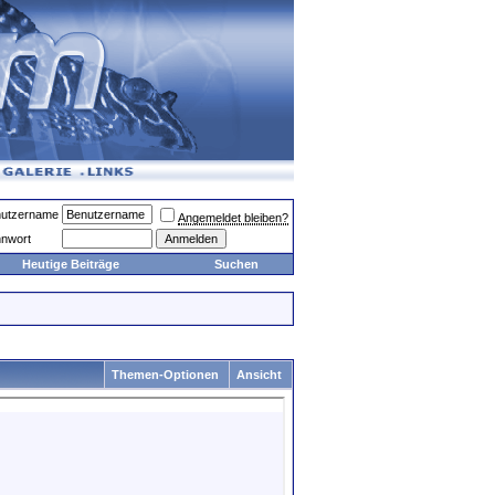
utzername
Angemeldet bleiben?
nwort
Heutige Beiträge
Suchen
Themen-Optionen
Ansicht