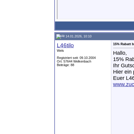
14.01.2026, 10:10
L46tilo
15% Rabatt bi
Wels
Hallo,
Registriert seit: 09.10.2004
15% Raba
Ort: 57644 Welkenbach
Ihr Guts
Beiträge: 88
Hier ein
Euer L4
www.zuc