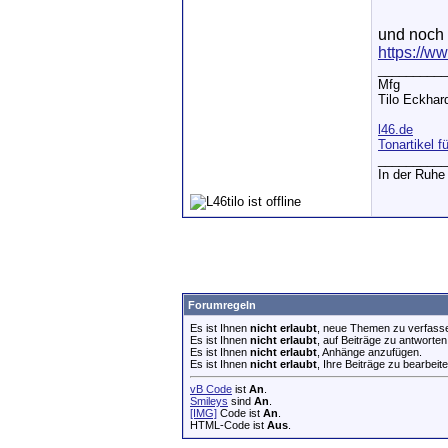
und noch v
https://w
__________
Mfg
Tilo Eckhar
l46.de
Tonartikel f
__________
In der Ruhe 
Forumregeln
Es ist Ihnen
nicht erlaubt
, neue Themen zu verfass
Es ist Ihnen
nicht erlaubt
, auf Beiträge zu antworten
Es ist Ihnen
nicht erlaubt
, Anhänge anzufügen.
Es ist Ihnen
nicht erlaubt
, Ihre Beiträge zu bearbeite
vB Code
ist
An
.
Smileys
sind
An
.
[IMG]
Code ist
An
.
HTML-Code ist
Aus
.