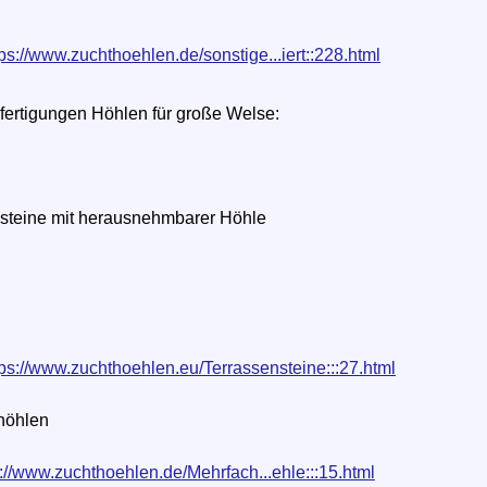
tps://www.zuchthoehlen.de/sonstige...iert::228.html
ertigungen Höhlen für große Welse:
steine mit herausnehmbarer Höhle
tps://www.zuchthoehlen.eu/Terrassensteine:::27.html
höhlen
s://www.zuchthoehlen.de/Mehrfach...ehle:::15.html