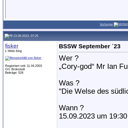
Vorherige
23.08.2023, 07:25
fisker
BSSW September ´23
L-Wels King
Wer ?
„Cory-god“ Mr Ian Ful
Registriert seit: 11.04.2003
Ort: Brokstedt
Beiträge: 526
Was ?
"Die Welse des südli
Wann ?
15.09.2023 um 19:30