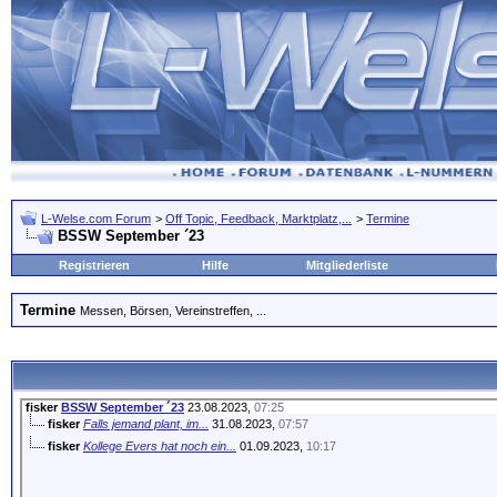
L-Welse.com Forum
>
Off Topic, Feedback, Marktplatz,...
>
Termine
BSSW September ´23
Registrieren
Hilfe
Mitgliederliste
Termine
Messen, Börsen, Vereinstreffen, ...
fisker
BSSW September ´23
23.08.2023,
07:25
fisker
Falls jemand plant, im...
31.08.2023,
07:57
fisker
Kollege Evers hat noch ein...
01.09.2023,
10:17