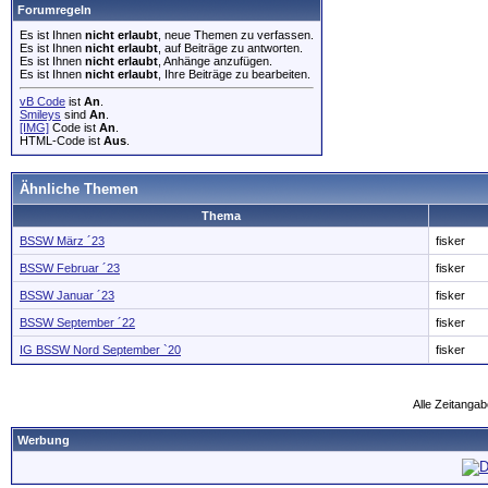
Forumregeln
Es ist Ihnen
nicht erlaubt
, neue Themen zu verfassen.
Es ist Ihnen
nicht erlaubt
, auf Beiträge zu antworten.
Es ist Ihnen
nicht erlaubt
, Anhänge anzufügen.
Es ist Ihnen
nicht erlaubt
, Ihre Beiträge zu bearbeiten.
vB Code
ist
An
.
Smileys
sind
An
.
[IMG]
Code ist
An
.
HTML-Code ist
Aus
.
Ähnliche Themen
Thema
BSSW März ´23
fisker
BSSW Februar ´23
fisker
BSSW Januar ´23
fisker
BSSW September ´22
fisker
IG BSSW Nord September `20
fisker
Alle Zeitangab
Werbung