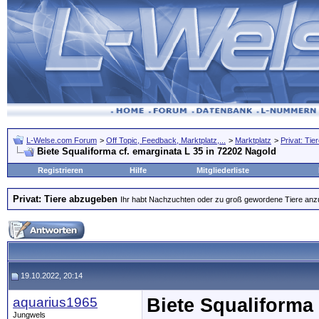
L-Welse.com Forum
>
Off Topic, Feedback, Marktplatz,...
>
Marktplatz
>
Privat: Ti
Biete Squaliforma cf. emarginata L 35 in 72202 Nagold
Registrieren
Hilfe
Mitgliederliste
Privat: Tiere abzugeben
Ihr habt Nachzuchten oder zu groß gewordene Tiere anzubi
19.10.2022, 20:14
aquarius1965
Biete Squaliforma 
Jungwels