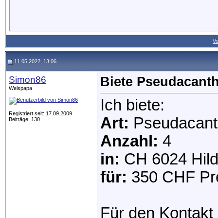
Vo
11.05.2022, 13:06
Simon86
Biete Pseudacanth
Welspapa
Ich biete:
Registriert seit: 17.09.2009
Art:
Pseudacanth
Beiträge: 130
Anzahl:
4
in:
CH 6024 Hild
für:
350 CHF Pre
Für den Kontakt 