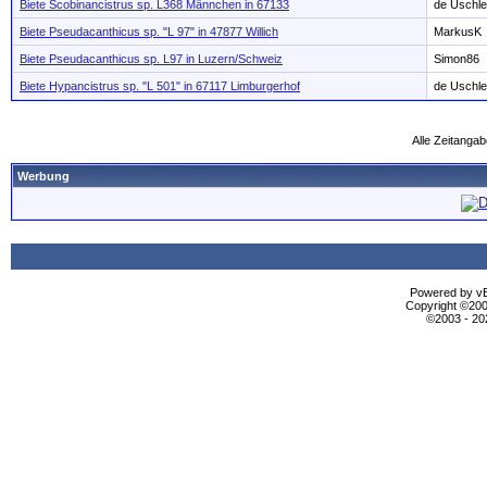
Biete Scobinancistrus sp. L368 Männchen in 67133
de Uschle
Biete Pseudacanthicus sp. "L 97" in 47877 Willich
MarkusK
Biete Pseudacanthicus sp. L97 in Luzern/Schweiz
Simon86
Biete Hypancistrus sp. "L 501" in 67117 Limburgerhof
de Uschle
Alle Zeitangab
Werbung
Powered by vBu
Copyright ©2000
©2003 - 2