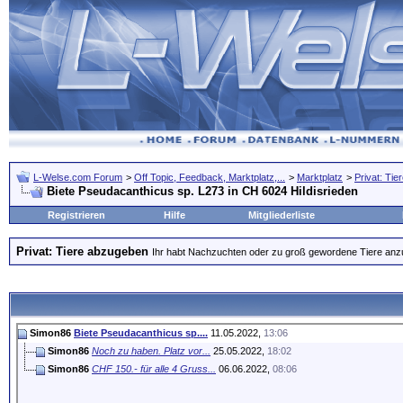
L-Welse.com Forum
>
Off Topic, Feedback, Marktplatz,...
>
Marktplatz
>
Privat: Ti
Biete Pseudacanthicus sp. L273 in CH 6024 Hildisrieden
Registrieren
Hilfe
Mitgliederliste
Privat: Tiere abzugeben
Ihr habt Nachzuchten oder zu groß gewordene Tiere anzubi
Simon86
Biete Pseudacanthicus sp....
11.05.2022,
13:06
Simon86
Noch zu haben. Platz vor...
25.05.2022,
18:02
Simon86
CHF 150.- für alle 4 Gruss...
06.06.2022,
08:06