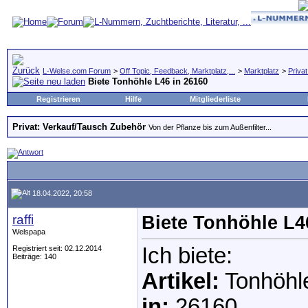
L-Welse.com Forum
>
Off Topic, Feedback, Marktplatz,...
>
Marktplatz
>
Priva
Biete Tonhöhle L46 in 26160
Registrieren
Hilfe
Mitgliederliste
Privat: Verkauf/Tausch Zubehör
Von der Pflanze bis zum Außenfilter...
18.04.2022, 20:58
raffi
Biete Tonhöhle L4
Welspapa
Ich biete:
Registriert seit: 02.12.2014
Beiträge: 140
Artikel:
Tonhöhl
in:
26160