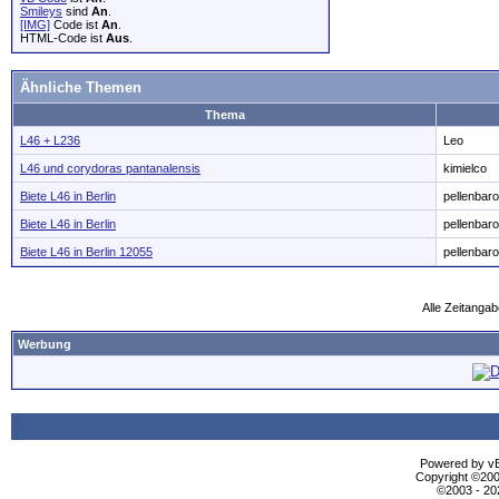
Smileys
sind
An
.
[IMG]
Code ist
An
.
HTML-Code ist
Aus
.
Ähnliche Themen
Thema
L46 + L236
Leo
L46 und corydoras pantanalensis
kimielco
Biete L46 in Berlin
pellenbar
Biete L46 in Berlin
pellenbar
Biete L46 in Berlin 12055
pellenbar
Alle Zeitangab
Werbung
Powered by vBu
Copyright ©2000
©2003 - 2