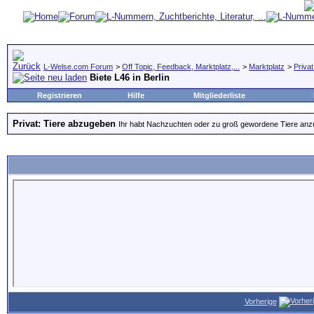
L-Welse.com Forum
>
Off Topic, Feedback, Marktplatz,...
>
Marktplatz
>
Priva
Biete L46 in Berlin
Registrieren
Hilfe
Mitgliederliste
Privat: Tiere abzugeben
Ihr habt Nachzuchten oder zu groß gewordene Tiere anzubi
Vorherige