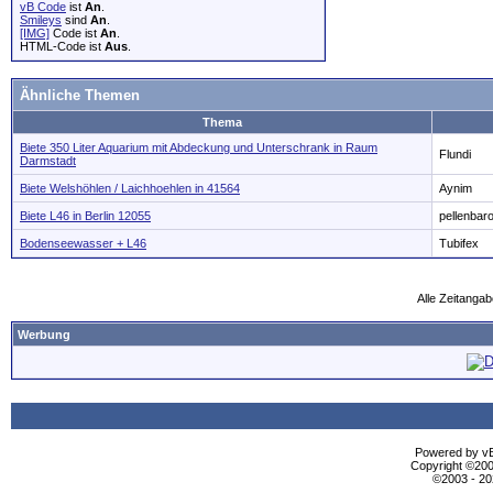
vB Code
ist
An
.
Smileys
sind
An
.
[IMG]
Code ist
An
.
HTML-Code ist
Aus
.
Ähnliche Themen
Thema
Biete 350 Liter Aquarium mit Abdeckung und Unterschrank in Raum
Flundi
Darmstadt
Biete Welshöhlen / Laichhoehlen in 41564
Aynim
Biete L46 in Berlin 12055
pellenbar
Bodenseewasser + L46
Tubifex
Alle Zeitangab
Werbung
Powered by vBu
Copyright ©2000
©2003 - 2