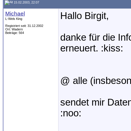
15.02.2003, 22:07
Michael
Hallo Birgit,
L-Wels King
Registriert seit: 31.12.2002
Ort: Wadern
Beiträge: 564
danke für die Inf
erneuert. :kiss:
@ alle (insbeso
sendet mir Daten 
:noo: