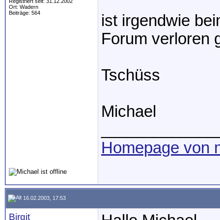
Registriert seit: 31.12.2002
Ort: Wadern
Beiträge: 564
ist irgendwie be
Forum verloren g
Tschüss
Michael
_____________
Homepage von m
16.02.2003, 17:53
Birgit