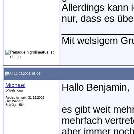
Allerdings kann 
nur, dass es über
_____________
Mit welsigem Gr
11.02.2003, 08:06
Michael
Hallo Benjamin,
L-Wels King
Registriert seit: 31.12.2002
Ort: Wadern
Beiträge: 564
es gibt weit mehr
mehrfach vertret
aber immer noch 