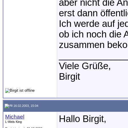
aber nicht die 
erst dann öffen
Ich werde auf j
ob ich noch die 
zusammen bek
_____________
Viele Grüße,
Birgit
16.02.2003, 15:04
Michael
Hallo Birgit,
L-Wels King