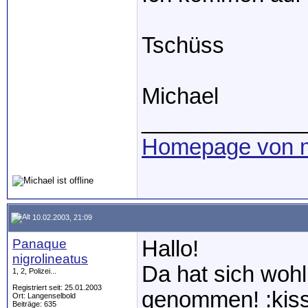
Tschüss
Michael
_____________
Homepage von m
10.02.2003, 21:09
Panaque
Hallo!
nigrolineatus
Da hat sich wohl
1, 2, Polizei...
Registriert seit: 25.01.2003
genommen! :kiss:
Ort: Langenselbold
Beiträge: 635