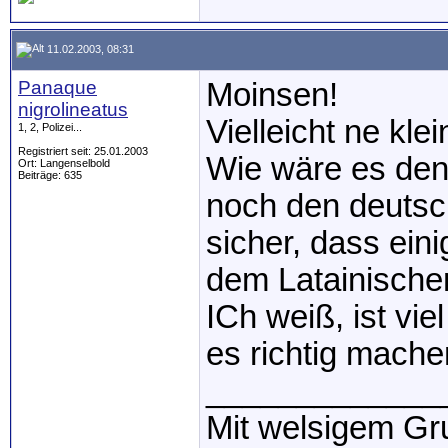
11.02.2003, 08:31
Panaque
Moinsen!
nigrolineatus
Vielleicht ne kle
1, 2, Polizei...
Registriert seit: 25.01.2003
Wie wäre es den
Ort: Langenselbold
Beiträge: 635
noch den deutsc
sicher, dass ein
dem Latainische
ICh weiß, ist vie
es richtig machen
_____________
Mit welsigem Gr