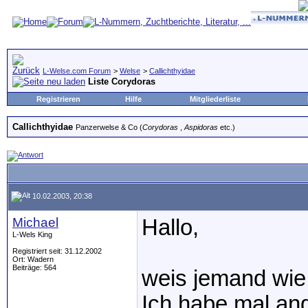
L-Welse.com Forum
>
Welse
>
Callichthyidae
Liste Corydoras
Registrieren
Hilfe
Mitgliederliste
Callichthyidae
Panzerwelse & Co (
Corydoras
,
Aspidoras
etc.)
10.02.2003, 20:38
Michael
Hallo,
L-Wels King
Registriert seit: 31.12.2002
Ort: Wadern
Beiträge: 564
weis jemand wie 
Ich habe mal ang