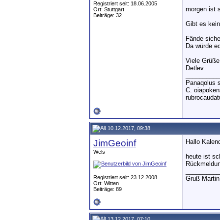
Registriert seit: 18.06.2005
morgen ist 
Ort: Stuttgart
Beiträge: 32
Gibt es kei
Fände siche
Da würde ec
Viele Grüße
Detlev
__________
Panaqolus s
C. oiapoken
rubrocaudatu
10.12.2017, 09:38
JimGeoinf
Hallo Kalen
Wels
heute ist s
Rückmeldung
__________
Registriert seit: 23.12.2008
Gruß Marti
Ort: Witten
Beiträge: 89
13.12.2017, 07:10