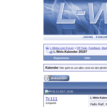
L-Welse.com Forum
>
Off Topic, Feedback, Markt
L-Wels-Kalender 2018?
Registrieren
Hilfe
Kalender
Hier geht es um alles rund um den jährl
05.12.2017, 16:00
Tc111
L-Wels-Kalen
Jungwels
Hallo Ralf, 