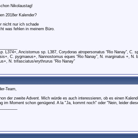
schon Nikolaustag!
nen 2018er Kalender?
r nicht nur ich schade
ht was fehlen in meinem Büro.
________
p. L374+, Ancistomus sp. L387, Corydoras atropersonatus “Rio Nanay”, C. spec
sis+, C. pygmaeus+, Nannostomus eques “Rio Nanay”, N. marginatus +, N. b
s+, N. trifasciatus/erythrurus “Rio Nanay”
der-Team,
chon der zweite Advent. Mich würde es auch interessieren, ob es einen Kalende
 im Moment schon genügend. A la "Ja, kommt noch" oder "Nein, leider diese
________
n