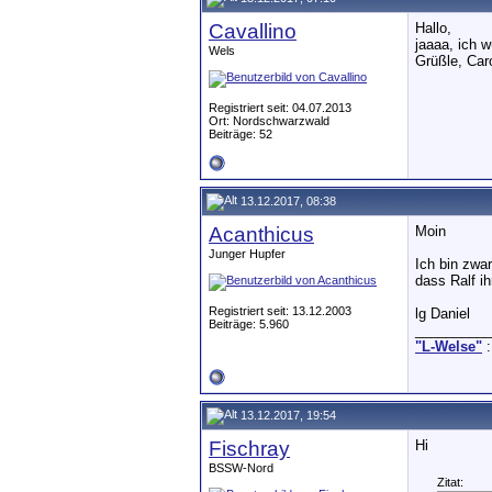
Cavallino
Hallo,
jaaaa, ich 
Wels
Grüßle, Car
Registriert seit: 04.07.2013
Ort: Nordschwarzwald
Beiträge: 52
13.12.2017, 08:38
Acanthicus
Moin
Junger Hupfer
Ich bin zwa
dass Ralf i
Registriert seit: 13.12.2003
lg Daniel
Beiträge: 5.960
__________
"L-Welse"
:
13.12.2017, 19:54
Fischray
Hi
BSSW-Nord
Zitat: