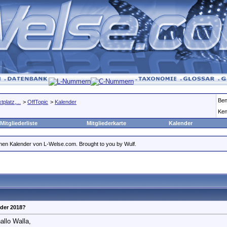
Ben
platz,...
>
OffTopic
>
Kalender
Ken
Mitgliederliste
Mitgliederkarte
Kalender
ichen Kalender von L-Welse.com. Brought to you by Wulf.
der 2018?
hallo Walla,