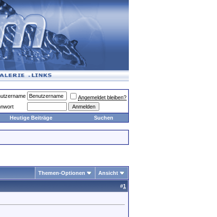
utzername
Angemeldet bleiben?
nwort
Heutige Beiträge
Suchen
Themen-Optionen
Ansicht
#
1