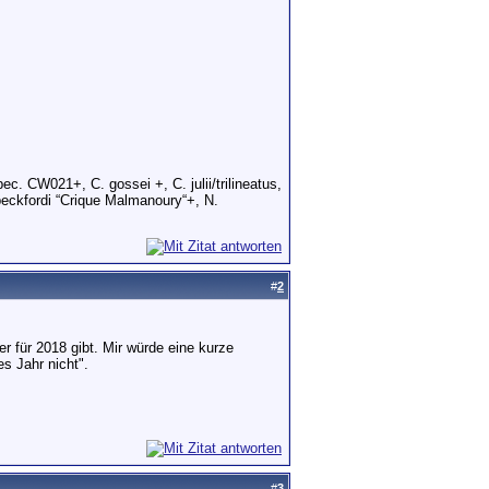
. CW021+, C. gossei +, C. julii/trilineatus,
eckfordi “Crique Malmanoury“+, N.
#
2
r für 2018 gibt. Mir würde eine kurze
s Jahr nicht".
#
3