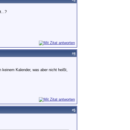
...?
#
4
n keinem Kalender, was aber nicht heißt,
#
5