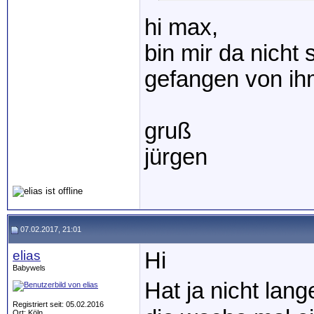
hi max,
bin mir da nicht 
gefangen von ih
gruß
jürgen
07.02.2017, 21:01
elias
Hi
Babywels
Hat ja nicht la
Registriert seit: 05.02.2016
Ort: Köln