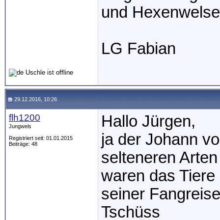
und Hexenwelse.
LG Fabian
29.12.2016, 10:26
flh1200
Hallo Jürgen,
Jungwels
ja der Johann v
Registriert seit: 01.01.2015
Beiträge: 48
selteneren Arten
waren das Tiere
seiner Fangreis
Tschüss