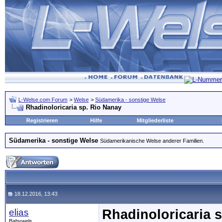
L-Welse.com Forum
>
Welse
>
Südamerika - sonstige Welse
Rhadinoloricaria sp. Rio Nanay
Registrieren
Hilfe
Mitgliederliste
Südamerika - sonstige Welse
Südamerikanische Welse anderer Familien.
18.12.2016, 13:43
elias
Rhadinoloricaria 
Babywels