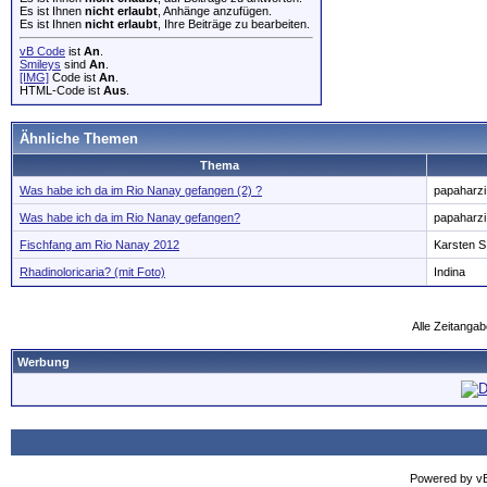
Es ist Ihnen
nicht erlaubt
, Anhänge anzufügen.
Es ist Ihnen
nicht erlaubt
, Ihre Beiträge zu bearbeiten.
vB Code
ist
An
.
Smileys
sind
An
.
[IMG]
Code ist
An
.
HTML-Code ist
Aus
.
Ähnliche Themen
Thema
Was habe ich da im Rio Nanay gefangen (2) ?
papaharzi
Was habe ich da im Rio Nanay gefangen?
papaharzi
Fischfang am Rio Nanay 2012
Karsten S
Rhadinoloricaria? (mit Foto)
Indina
Alle Zeitangab
Werbung
Powered by vBu