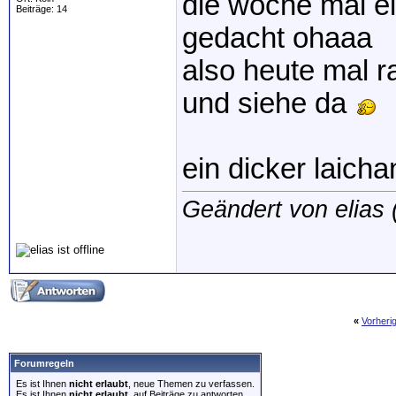
die woche mal e
Beiträge: 14
gedacht ohaaa
also heute mal r
und siehe da
ein dicker laich
Geändert von elias
«
Vorheri
Forumregeln
Es ist Ihnen
nicht erlaubt
, neue Themen zu verfassen.
Es ist Ihnen
nicht erlaubt
, auf Beiträge zu antworten.