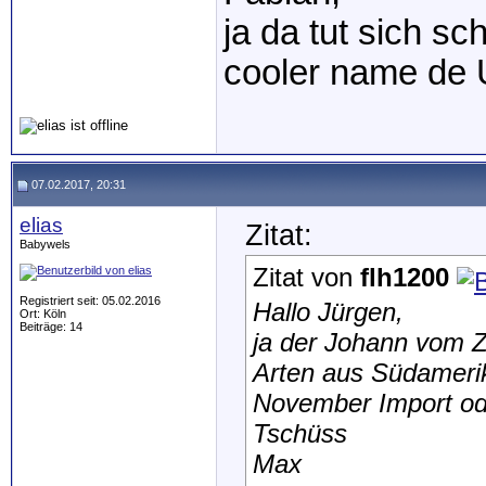
ja da tut sich s
cooler name de
07.02.2017, 20:31
elias
Zitat:
Babywels
Zitat von
flh1200
Registriert seit: 05.02.2016
Hallo Jürgen,
Ort: Köln
Beiträge: 14
ja der Johann vom Z
Arten aus Südamerik
November Import od
Tschüss
Max