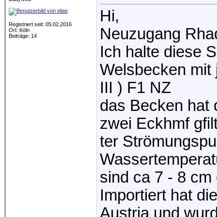
Hi,
Registriert seit: 05.02.2016
Neuzugang Rhadi
Ort: Köln
Beiträge: 14
Ich halte diese 
Welsbecken mit 
III ) F1 NZ
das Becken hat 
zwei Eckhmf gfilt
ter Strömungspu
Wassertemperatu
sind ca 7 - 8 cm
Importiert hat d
Austria und wur