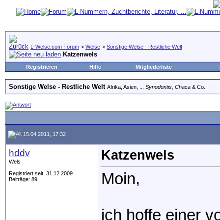
L-Welse.com Forum
>
Welse
>
Sonstige Welse - Restliche Welt
Katzenwels
Registrieren
Hilfe
Mitgliederliste
Sonstige Welse - Restliche Welt
Afrika, Asien, ...
Synodontis, Chaca
& Co.
15.04.2011, 17:32
hddv
Katzenwels
Wels
Moin,
Registriert seit: 31.12.2009
Beiträge: 89
ich hoffe einer v