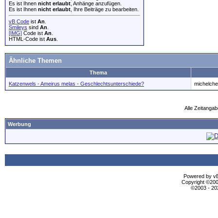
Es ist Ihnen
nicht erlaubt
, Anhänge anzufügen.
Es ist Ihnen
nicht erlaubt
, Ihre Beiträge zu bearbeiten.
vB Code
ist
An
.
Smileys
sind
An
.
[IMG]
Code ist
An
.
HTML-Code ist
Aus
.
Ähnliche Themen
Thema
Katzenwels - Ameirus melas - Geschlechtsunterschiede?
michelch
Alle Zeitangab
Werbung
Powered by vBu
Copyright ©2000
©2003 - 2