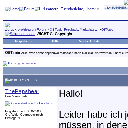
L-Welse.com Forum
>
Off Topic, Feedback, Marktplatz,...
>
OffTopic
WICHTIG: Copyright
Registrieren
Hilfe
Mitgliederliste
OffTopic
Alles, was sonst nirgendwo reinpasst, kann hier diskutiert werden. Lasst eure
19.01.2003, 01:03
ThePapabear
Hallo!
kein Admin mehr
Registriert seit: 08.02.2005
Leider habe ich 
Ort: Wels, Oberoesterreich
Beiträge: 979
müssen, in dene