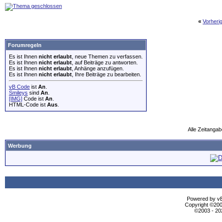
«
Vorheri
Forumregeln
Es ist Ihnen
nicht erlaubt
, neue Themen zu verfassen.
Es ist Ihnen
nicht erlaubt
, auf Beiträge zu antworten.
Es ist Ihnen
nicht erlaubt
, Anhänge anzufügen.
Es ist Ihnen
nicht erlaubt
, Ihre Beiträge zu bearbeiten.
vB Code
ist
An
.
Smileys
sind
An
.
[IMG]
Code ist
An
.
HTML-Code ist
Aus
.
Alle Zeitangab
Werbung
Powered by vBu
Copyright ©2000
©2003 - 2