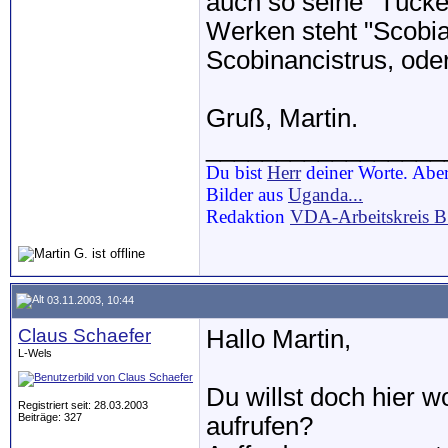
auch so seine "Tücke
Werken steht "Scobian
Scobinancistrus, od
Gruß, Martin.
_________________
Du bist
Herr
deiner Worte. Aber
Bilder aus
Uganda...
Redaktion
VDA-Arbeitskreis 
03.11.2003, 10:44
Claus Schaefer
Hallo Martin,
L-Wels
Du willst doch hier 
Registriert seit: 28.03.2003
Beiträge: 327
aufrufen?