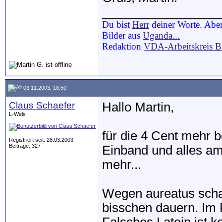
_________________
Du bist
Herr
deiner Worte. Aber
Bilder aus
Uganda...
Redaktion
VDA-Arbeitskreis 
03.11.2003, 18:50
Claus Schaefer
Hallo Martin,
L-Wels
für die 4 Cent mehr
Registriert seit: 28.03.2003
Beiträge: 327
Einband und alles am 
mehr...
Wegen aureatus schau
bisschen dauern. Im P