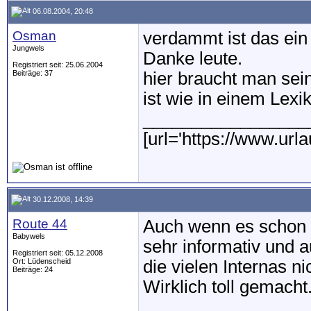
06.08.2004, 20:48
Osman
verdammt ist das ein
Jungwels
Danke leute.
Registriert seit: 25.06.2004
Beiträge: 37
hier braucht man sein
ist wie in einem Lexi
_________________
[url='https://www.url
30.12.2008, 14:39
Route 44
Auch wenn es schon ei
Babywels
sehr informativ und 
Registriert seit: 05.12.2008
Ort: Lüdenscheid
die vielen Internas n
Beiträge: 24
Wirklich toll gemacht