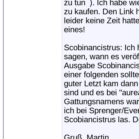
zu tun
). Ich habe w
zu kaufen. Den Link h
leider keine Zeit hatt
eines!
Scobinancistrus: Ich 
sagen, wann es veröff
Ausgabe Scobinancistr
einer folgenden soll
guter Letzt kam dan
sind und es bei "aure
Gattungsnamens war m
ich bei Sprenger/Eve
Scobiancistrus las. 
Gruß, Martin.