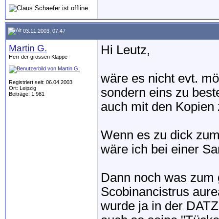
03.11.2003, 07:47
Martin G.
Hi Leutz,
Herr der grossen Klappe
wäre es nicht evt. m
Registriert seit: 06.04.2003
Ort: Leipzig
sondern eins zu best
Beiträge: 1.981
auch mit den Kopien 
Wenn es zu dick zum 
wäre ich bei einer S
Dann noch was zum g
Scobinancistrus aurea
wurde ja in der DATZ