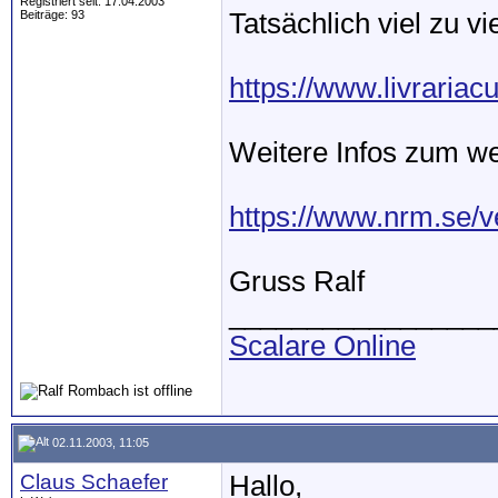
Registriert seit: 17.04.2003
Beiträge: 93
Tatsächlich viel zu vi
https://www.livrariac
Weitere Infos zum we
https://www.nrm.se/ve
Gruss Ralf
_________________
Scalare Online
02.11.2003, 11:05
Claus Schaefer
Hallo,