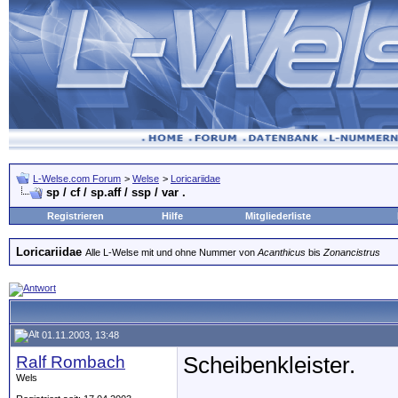
L-Welse.com Forum
>
Welse
>
Loricariidae
sp / cf / sp.aff / ssp / var .
Registrieren
Hilfe
Mitgliederliste
Loricariidae
Alle L-Welse mit und ohne Nummer von
Acanthicus
bis
Zonancistrus
01.11.2003, 13:48
Ralf Rombach
Scheibenkleister.
Wels