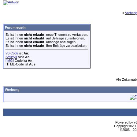
«
Vorheri
Forumregeln
Es ist Ihnen
nicht erlaubt
, neue Themen zu verfassen.
Es ist Ihnen
nicht erlaubt
, auf Beiträge zu antworten.
Es ist Ihnen
nicht erlaubt
, Anhänge anzufügen.
Es ist Ihnen
nicht erlaubt
, Ihre Beiträge zu bearbeiten.
vB Code
ist
An
.
Smileys
sind
An
.
[IMG]
Code ist
An
.
HTML-Code ist
Aus
.
Alle Zeitangab
Werbung
Powered by vBu
Copyright ©2000
©2003 - 2