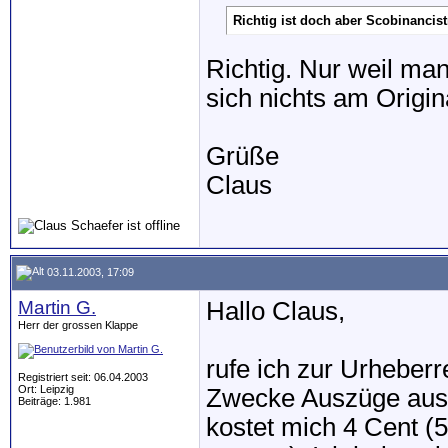
Richtig ist doch aber Scobinancist
Richtig. Nur weil ma
sich nichts am Origin
Grüße
Claus
03.11.2003, 17:09
Martin G.
Hallo Claus,
Herr der grossen Klappe
rufe ich zur Urheberr
Registriert seit: 06.04.2003
Ort: Leipzig
Zwecke Auszüge aus 
Beiträge: 1.981
kostet mich 4 Cent (5