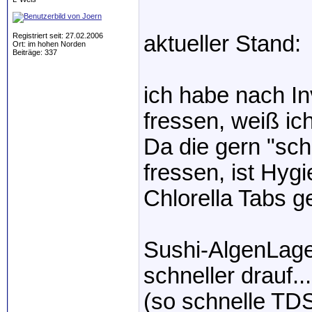
Registriert seit: 27.02.2006
aktueller Stand:
Ort: im hohen Norden
Beiträge: 337
ich habe nach In
fressen, weiß ic
Da die gern "sch
fressen, ist Hygi
Chlorella Tabs ge
Sushi-AlgenLage
schneller drauf...
(so schnelle TDS