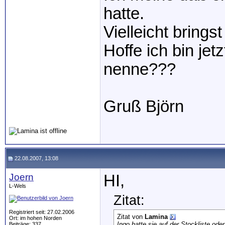
hatte.
Vielleicht brings
Hoffe ich bin je
nenne???
Gruß Björn
22.08.2007, 13:08
Joern
HI,
L-Wels
Zitat:
Registriert seit: 27.02.2006
Zitat von
Lamina
Ort: im hohen Norden
Ingo hatte sie auf der Stockliste ode
Beiträge: 337