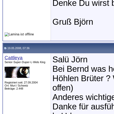
Denke Du wirst 
Gruß Björn
19.05.2008, 07:36
Cattleya
Salü Jörn
Senior-Super-Duper-L-Wels King
Bei Bernd was 
Höhlen Brüter ?
Registriert seit: 27.09.2004
offen)
Ort: Muri / Schweiz
Beiträge: 2.448
Anderes wichtig
Danke für ausfüh