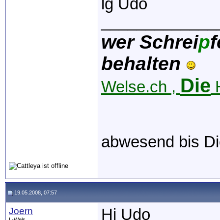
lg Udo
_____________
wer Schrei
p
f
behalten
Die
Welse.ch ,
H
abwesend bis Di
19.05.2008, 07:57
Joern
Hi Udo
L-Wels