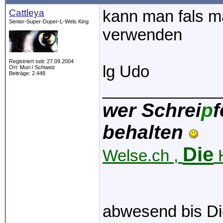
Cattleya
kann man fals m
Senior-Super-Duper-L-Wels King
verwenden
Registriert seit: 27.09.2004
lg Udo
Ort: Muri / Schweiz
Beiträge: 2.448
_____________
wer Schrei
p
f
behalten
Die
Welse.ch ,
H
abwesend bis Di