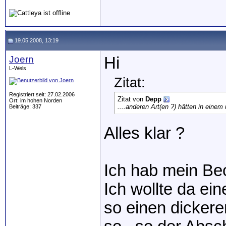
19.05.2008, 13:19
Joern
Hi
L-Wels
Zitat:
Registriert seit: 27.02.2006
Zitat von
Depp
Ort: im hohen Norden
....anderen Art(en ?) hätten in einem
Beiträge: 337
Alles klar ?
Ich hab mein Beck
Ich wollte da ei
so einen dicker