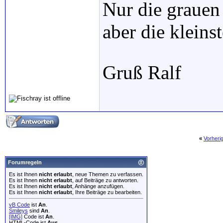
Nur die grauen
aber die klein
Gruß Ralf
«
Vorheri
Forumregeln
Es ist Ihnen
nicht erlaubt
, neue Themen zu verfassen.
Es ist Ihnen
nicht erlaubt
, auf Beiträge zu antworten.
Es ist Ihnen
nicht erlaubt
, Anhänge anzufügen.
Es ist Ihnen
nicht erlaubt
, Ihre Beiträge zu bearbeiten.
vB Code
ist
An
.
Smileys
sind
An
.
[IMG]
Code ist
An
.
HTML-Code ist
Aus
.