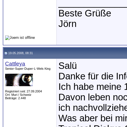
_____________
Beste Grüße
Jörn
19.05.2008, 08:31
Cattleya
Salü
Senior-Super-Duper-L-Wels King
Danke für die In
Ich habe meine 1
Registriert seit: 27.09.2004
Davon leben noc
Ort: Muri / Schweiz
Beiträge: 2.448
ich nachvollziehe
Was aber bei mir