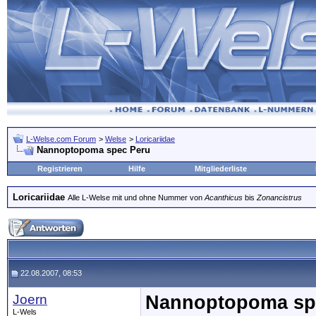
L-Welse.com Forum
>
Welse
>
Loricariidae
Nannoptopoma spec Peru
Registrieren
Hilfe
Mitgliederliste
Loricariidae
Alle L-Welse mit und ohne Nummer von
Acanthicus
bis
Zonancistrus
22.08.2007, 08:53
Joern
Nannoptopoma sp
L-Wels