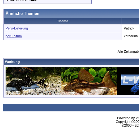
Ähnliche Themen
Thema
Peru-Lieferung
Patrick.
peru-altum
katharina
Alle Zeitangab
Werbung
Powered by vBu
Copyright ©2000
©2003 - 2