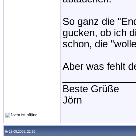
So ganz die "End
gucken, ob ich d
schon, die "wolle
Aber was fehlt 
_____________
Beste Grüße
Jörn
19.05.2008, 22:28