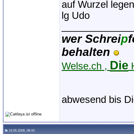
auf Wurzel legen
lg Udo
_____________
wer Schrei
p
f
behalten
Die
Welse.ch ,
H
abwesend bis Di
19.05.2008, 08:43