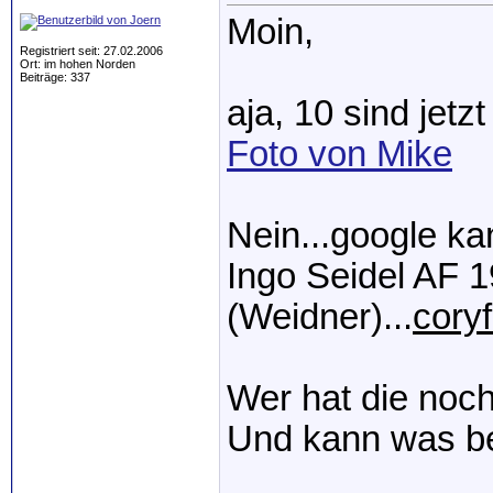
Moin,
Registriert seit: 27.02.2006
Ort: im hohen Norden
Beiträge: 337
aja, 10 sind jet
Foto von Mike
Nein...google ka
Ingo Seidel AF 1
(Weidner)...
cory
Wer hat die noch
Und kann was be
_____________