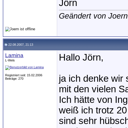
Jörn
Geändert von Joer
22.08.2007, 21:13
Lamina
Hallo Jörn,
L-Wels
Registriert seit: 15.02.2006
ja ich denke wir
Beiträge: 270
mit den vielen S
Ich hätte von In
weiß ich trotz 2
sind sehr hübsch