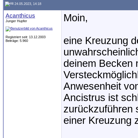
24.05.2023, 14:18
Acanthicus
Moin,
Junger Hupfer
Registriert seit: 13.12.2003
eine Kreuzung de
Beiträge: 5.960
unwahrscheinlich.
deinem Becken n
Versteckmöglich
Anwesenheit von
Ancistrus ist sc
zurückzuführen s
einer Kreuzung z