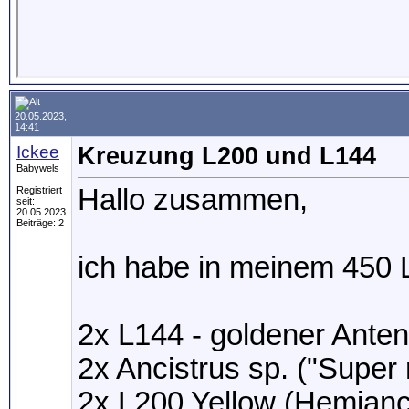
20.05.2023,
14:41
Ickee
Kreuzung L200 und L144
Babywels
Hallo zusammen,
Registriert
seit:
20.05.2023
Beiträge: 2
ich habe in meinem 450 
2x L144 - goldener Anten
2x Ancistrus sp. ("Super 
2x L200 Yellow (Hemianci