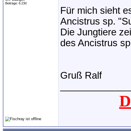
Beiträge: 6.230
Für mich sieht e
Ancistrus sp. "S
Die Jungtiere z
des Ancistrus s
Gruß Ralf
_____________
D