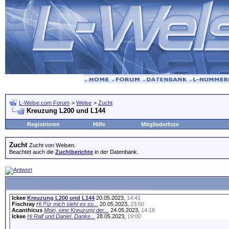
L-Welse.com Forum
>
Welse
>
Zucht
Kreuzung L200 und L144
Registrieren
Hilfe
Mitgliederliste
Zucht
Zucht von Welsen.
Beachtet auch die
Zuchtberichte
in der Datenbank.
Ickee
Kreuzung L200 und L144
20.05.2023,
14:41
Fischray
Hi Für mich sieht es so...
20.05.2023,
23:50
Acanthicus
Moin, eine Kreuzung der...
24.05.2023,
14:18
Ickee
Hi Ralf und Daniel. Danke...
28.05.2023,
19:00