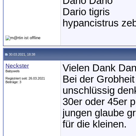
Dario Dario
Dario tigris
hypancistrus ze
30.03.2021, 18:38
Neckster
Vielen Dank Dani
Babywels
Bei der Grobheit
Registriert seit: 26.03.2021
Beiträge: 3
unschlüssig den
30er oder 45er 
jungen glaube g
für die kleinen.