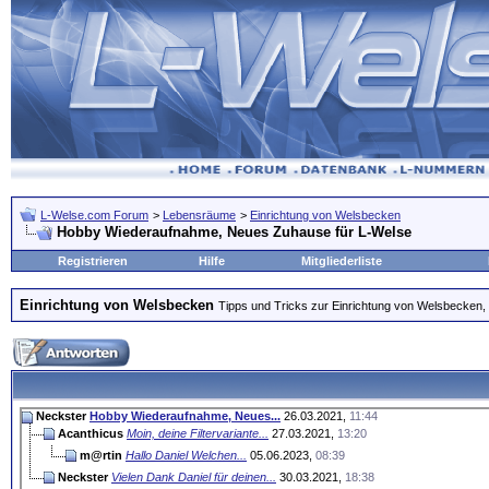
L-Welse.com Forum
>
Lebensräume
>
Einrichtung von Welsbecken
Hobby Wiederaufnahme, Neues Zuhause für L-Welse
Registrieren
Hilfe
Mitgliederliste
Einrichtung von Welsbecken
Tipps und Tricks zur Einrichtung von Welsbecken, 
Neckster
Hobby Wiederaufnahme, Neues...
26.03.2021,
11:44
Acanthicus
Moin, deine Filtervariante...
27.03.2021,
13:20
m@rtin
Hallo Daniel Welchen...
05.06.2023,
08:39
Neckster
Vielen Dank Daniel für deinen...
30.03.2021,
18:38