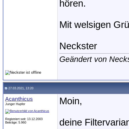
hören.
Mit welsigen Gr
Neckster
Geändert von Neck
27.03.2021, 13:20
Acanthicus
Moin,
Junger Hupfer
Registriert seit: 13.12.2003
deine Filtervari
Beiträge: 5.960