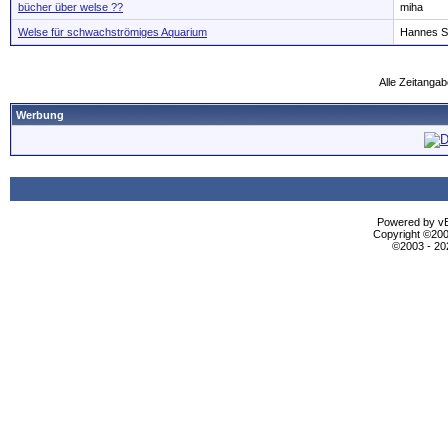
bücher über welse ??
miha
Welse für schwachströmiges Aquarium
Hannes S
Alle Zeitangab
Werbung
Powered by vBu
Copyright ©2000
©2003 - 2