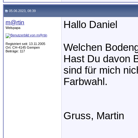
05.06.2023, 08:39
m@rtin
Hallo Daniel
Welspapa
Registriert seit: 13.11.2005
Welchen Bodengr
Ort: CH-4145 Gempen
Beiträge: 117
Hast Du davon B
sind für mich ni
Farbwahl.
Gruss, Martin