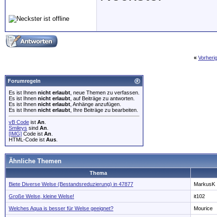
«
Vorheri
Forumregeln
Es ist Ihnen
nicht erlaubt
, neue Themen zu verfassen.
Es ist Ihnen
nicht erlaubt
, auf Beiträge zu antworten.
Es ist Ihnen
nicht erlaubt
, Anhänge anzufügen.
Es ist Ihnen
nicht erlaubt
, Ihre Beiträge zu bearbeiten.
vB Code
ist
An
.
Smileys
sind
An
.
[IMG]
Code ist
An
.
HTML-Code ist
Aus
.
Ähnliche Themen
Thema
Biete Diverse Welse (Bestandsreduzierung) in 47877
MarkusK
Große Welse, kleine Welse!
it102
Welches Aqua is besser für Welse geeignet?
Mourice