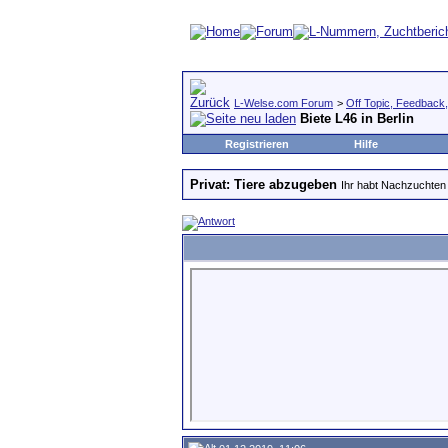
L-Welse.com Forum
>
Off Topic, Feedback, 
Biete L46 in Berlin
Registrieren
Hilfe
Privat: Tiere abzugeben
Ihr habt Nachzuchten 