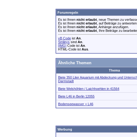
Forumregeln
Es ist Ihnen
nicht erlaubt
, neue Themen zu verfass
Es ist Ihnen
nicht erlaubt
, auf Beiträge zu antworten
Es ist Ihnen
nicht erlaubt
, Anhänge anzufügen.
Es ist Ihnen
nicht erlaubt
, Ihre Beiträge zu bearbeite
vB Code
ist
An
.
Smileys
sind
An
.
[IMG]
Code ist
An
.
HTML-Code ist
Aus
.
Ähnliche Themen
Thema
Biete 350 Liter Aquarium mit Abdeckung und Untersc
Darmstadt
Biete Welshöhlen / Laichhoehlen in 41564
Biete L46 in Berlin 12055
Bodenseewasser + L46
Werbung