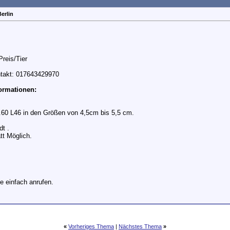
Berlin
reis/Tier
ntakt: 017643429970
formationen:
a.60 L46 in den Größen von 4,5cm bis 5,5 cm.
dt .
t Möglich.
e einfach anrufen.
«
Vorheriges Thema
|
Nächstes Thema
»