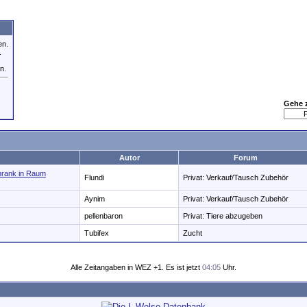
en.
.
n.
Gehe 
Autor
Forum
hrank in Raum
Flundi
Privat: Verkauf/Tausch Zubehör
Aynim
Privat: Verkauf/Tausch Zubehör
pellenbaron
Privat: Tiere abzugeben
Tubifex
Zucht
Alle Zeitangaben in WEZ +1. Es ist jetzt
04:05
Uhr.