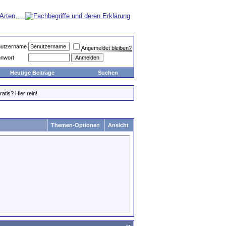
utzername
Angemeldet bleiben?
nwort
Heutige Beiträge
Suchen
atis? Hier rein!
Themen-Optionen
Ansicht