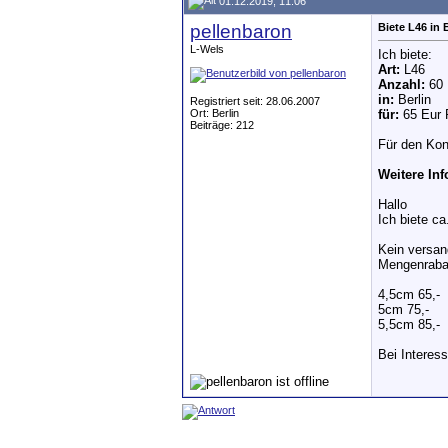
01.12.2019, 11:06
pellenbaron
Biete L46 in 
L-Wels
Ich biete:
Art:
L46
Anzahl:
60
in:
Berlin
Registriert seit: 28.06.2007
Ort: Berlin
für:
65 Eur P
Beiträge: 212
Für den Ko
Weitere In
Hallo
Ich biete c
Kein versan
Mengenrabat
4,5cm 65,-
5cm 75,-
5,5cm 85,-
Bei Interess