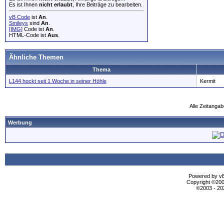
Es ist Ihnen
nicht erlaubt
, Ihre Beiträge zu bearbeiten.
vB Code
ist
An
.
Smileys
sind
An
.
[IMG]
Code ist
An
.
HTML-Code ist
Aus
.
Ähnliche Themen
Thema
L144 hockt seit 1 Woche in seiner Höhle
Kermit
Alle Zeitangab
Werbung
Powered by vBu
Copyright ©2000
©2003 - 2