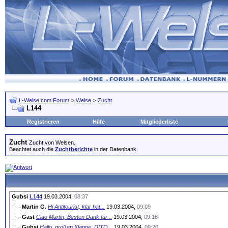
L-Welse.com Forum
>
Welse
>
Zucht
L144
Registrieren
Hilfe
Mitgliederliste
Zucht
Zucht von Welsen.
Beachtet auch die
Zuchtberichte
in der Datenbank.
Gubsi
L144
19.03.2004,
08:37
Martin G.
Hi Antitourist, klar hat...
19.03.2004,
09:09
Gast
Ciao Martin, Besten Dank für...
19.03.2004,
09:18
Gubsi
Hallo, großen Klappe, DITO...
19.03.2004,
09:20