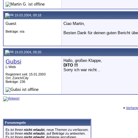
19.03.2004, 09:18
Guest
Ciao Martin,
Beiträge: n/a
Besten Dank für deinen guten Bericht übe
19.03.2004, 09:20
Gubsi
Hallo, großen Klappe,
DITO !!!
L-Wels
Sorry ich war nicht...
Registriert seit: 15.01.2003
Ort: Zürich/City
Beiträge: 236
«
Vorheri
Forumregeln
Es ist Ihnen
nicht erlaubt
, neue Themen zu verfassen.
Es ist Ihnen
nicht erlaubt
, auf Beiträge zu antworten.
Es ist Ihnen
nicht erlaubt
, Anhänge anzufügen.