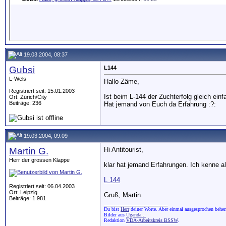
19.03.2004, 08:37
Gubsi
L144
L-Wels
Hallo Zäme,
Registriert seit: 15.01.2003
Ist beim L-144 der Zuchterfolg gleich ein
Ort: Zürich/City
Beiträge: 236
Hat jemand von Euch da Erfahrung :?:
19.03.2004, 09:09
Martin G.
Hi Antitourist,
Herr der grossen Klappe
klar hat jemand Erfahrungen. Ich kenne all
L 144
Registriert seit: 06.04.2003
Ort: Leipzig
Gruß, Martin.
Beiträge: 1.981
__________________
Du bist
Herr
deiner Worte. Aber einmal ausgesprochen beherr
Bilder aus
Uganda...
Redaktion
VDA-Arbeitskreis BSSW
.