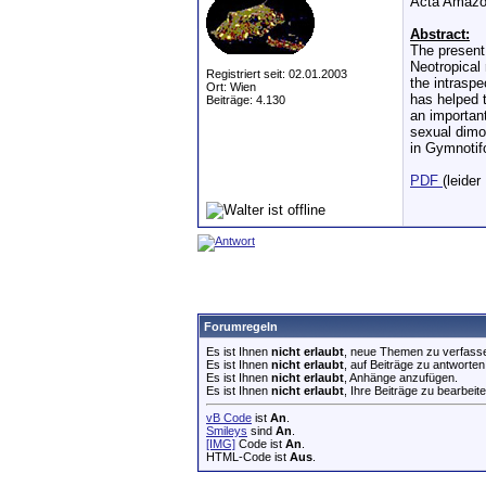
Acta Amazon
Abstract:
The present
Neotropical 
Registriert seit: 02.01.2003
the intraspe
Ort: Wien
has helped 
Beiträge: 4.130
an importan
sexual dimo
in Gymnotif
PDF
(leider
Forumregeln
Es ist Ihnen
nicht erlaubt
, neue Themen zu verfass
Es ist Ihnen
nicht erlaubt
, auf Beiträge zu antworten
Es ist Ihnen
nicht erlaubt
, Anhänge anzufügen.
Es ist Ihnen
nicht erlaubt
, Ihre Beiträge zu bearbeite
vB Code
ist
An
.
Smileys
sind
An
.
[IMG]
Code ist
An
.
HTML-Code ist
Aus
.