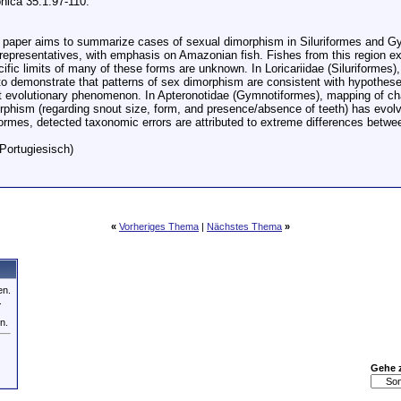
ica 35.1.97-110.
 paper aims to summarize cases of sexual dimorphism in Siluriformes and 
representatives, with emphasis on Amazonian fish. Fishes from this region exh
cific limits of many of these forms are unknown. In Loricariidae (Siluriformes
to demonstrate that patterns of sex dimorphism are consistent with hypotheses
t evolutionary phenomenon. In Apteronotidae (Gymnotiformes), mapping of cha
rphism (regarding snout size, form, and presence/absence of teeth) has evolv
ormes, detected taxonomic errors are attributed to extreme differences betwe
 Portugiesisch)
«
Vorheriges Thema
|
Nächstes Thema
»
en.
.
n.
Gehe 