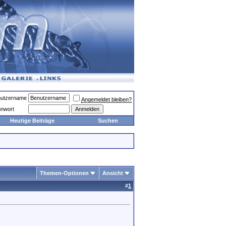
utzername
Angemeldet bleiben?
nwort
Heutige Beiträge
Suchen
Themen-Optionen
Ansicht
#
1