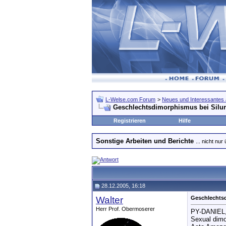
L-Welse.com Forum
>
Neues und Interessantes 
Geschlechtsdimorphismus bei Silu
Registrieren
Hilfe
Sonstige Arbeiten und Berichte
... nicht nur
28.12.2005, 16:18
Walter
Geschlechts
Herr Prof. Obermoserer
PY-DANIEL,
Sexual dimo