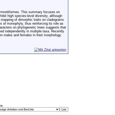
Gymnotiformes. This summary focuses on
ibit high species-level diversity, although
), mapping of dimorphic traits on cladograms
 of monophyly, thus reinforcing its role as
racters on phylogenetic trees suggests that
ed independently in multiple taxa. Recently
en males and females in their morphology.
zu