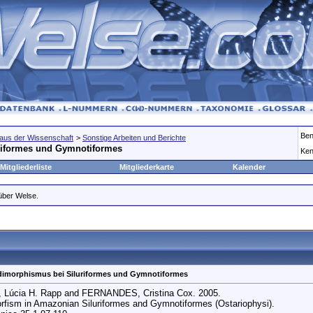
Ben
aus der Wissenschaft
>
Sonstige Arbeiten und Berichte
riformes und Gymnotiformes
Ken
Mitgliederliste
Mitgliederkarte
Kalender
 über Welse.
dimorphismus bei Siluriformes und Gymnotiformes
 Lúcia H. Rapp and FERNANDES, Cristina Cox. 2005.
rfism in Amazonian Siluriformes and Gymnotiformes (Ostariophysi).