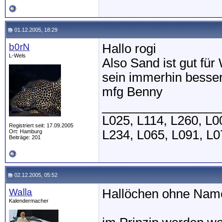
01.12.2005, 18:29
b0rN
Hallo rogi
L-Wels
Also Sand ist gut für
sein immerhin besser
mfg Benny
_________________
L025, L114, L260, L0
Registriert seit: 17.09.2005
L234, L065, L091, L0
Ort: Hamburg
Beiträge: 201
02.12.2005, 05:52
Walla
Hallöchen ohne Nam
Kalendermacher