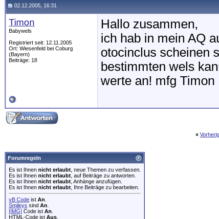
02.12.2005, 16:31
Timon
Hallo zusammen,
Babywels
ich hab in mein AQ a
Registriert seit: 12.11.2005
Ort: Wiesenfeld bei Coburg
otocinclus scheinen si
(Bayern)
Beiträge: 18
bestimmten wels kann
werte an! mfg Timon
«
Vorheri
Forumregeln
Es ist Ihnen
nicht erlaubt
, neue Themen zu verfassen.
Es ist Ihnen
nicht erlaubt
, auf Beiträge zu antworten.
Es ist Ihnen
nicht erlaubt
, Anhänge anzufügen.
Es ist Ihnen
nicht erlaubt
, Ihre Beiträge zu bearbeiten.
vB Code
ist
An
.
Smileys
sind
An
.
[IMG]
Code ist
An
.
HTML-Code ist
Aus
.