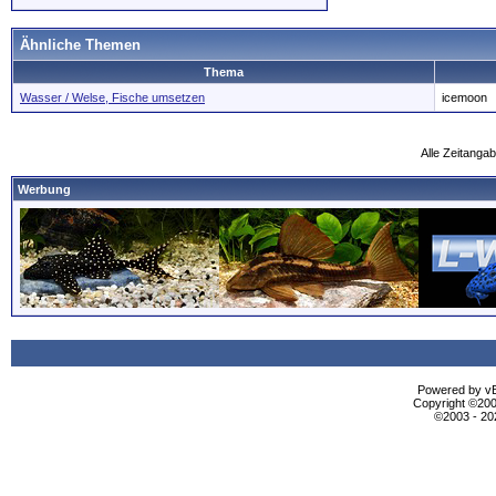
Ähnliche Themen
Thema
Wasser / Welse, Fische umsetzen
icemoon
Alle Zeitangab
Werbung
Powered by vBu
Copyright ©2000
©2003 - 2