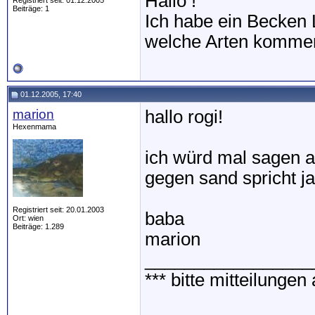
Hallo !
Registriert seit: 01.12.2005
Beiträge: 1
Ich habe ein Becken 
welche Arten kommen
01.12.2005, 17:40
marion
hallo rogi!
Hexenmama
ich würd mal sagen a
gegen sand spricht ja
Registriert seit: 20.01.2003
baba
Ort: wien
Beiträge: 1.289
marion
_________________
*** bitte mitteilunge