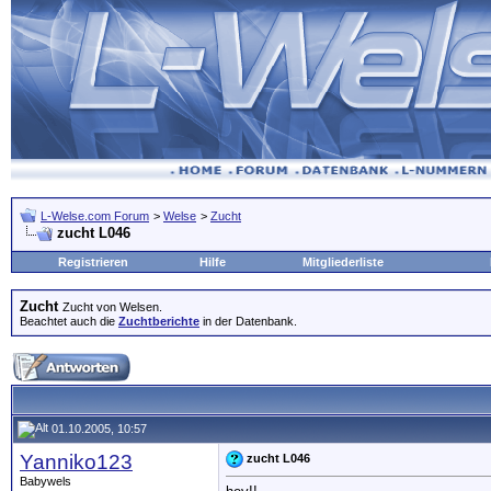
L-Welse.com Forum
>
Welse
>
Zucht
zucht L046
Registrieren
Hilfe
Mitgliederliste
Zucht
Zucht von Welsen.
Beachtet auch die
Zuchtberichte
in der Datenbank.
01.10.2005, 10:57
Yanniko123
zucht L046
Babywels