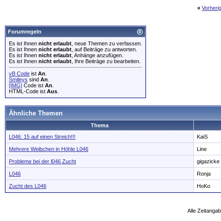
«
Vorheri
Forumregeln
Es ist Ihnen
nicht erlaubt
, neue Themen zu verfassen.
Es ist Ihnen
nicht erlaubt
, auf Beiträge zu antworten.
Es ist Ihnen
nicht erlaubt
, Anhänge anzufügen.
Es ist Ihnen
nicht erlaubt
, Ihre Beiträge zu bearbeiten.
vB Code
ist
An
.
Smileys
sind
An
.
[IMG]
Code ist
An
.
HTML-Code ist
Aus
.
Ähnliche Themen
Thema
L046: 15 auf einen Streich!!!
KaiS
Mehrere Weibchen in Höhle L046
Line
Probleme bei der l046 Zucht
gigazicke
L046
Ronja
Zucht des L046
HoKo
Alle Zeitangab