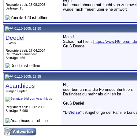
hey!!
hat jemad ahnung mit zucht von zebrawel
Registriert seit: 25.08.2005
Beiträge: 15
würde mich freuen über eine antwort
01.10.2005, 11:30
Deedel
Moin !
Schau mal hier :
https://www.l46-forum.de
L-Wels
Gruß Deedel
Registriert seit: 27.04.2004
Ort: 25421 Pinneberg
Beiträge: 456
01.10.2005, 12:35
Acanthicus
Hi,
oder bemüh mal die Forensuchfunktion.
Junger Hupfer
Da findest du mehr als dir lieb ist.
Gruß Daniel
Registriert seit: 13.12.2003
__________________
Beiträge: 5.960
"L-Welse"
: Angehörige der Familie Loric