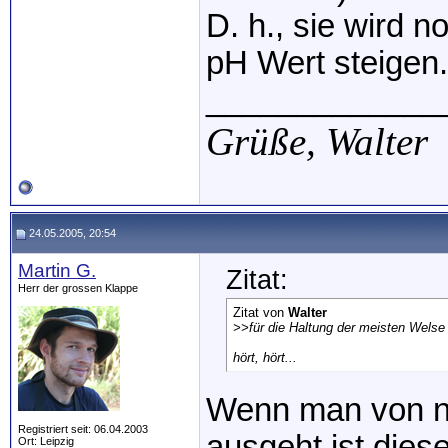
D. h., sie wird 
pH Wert steigen.
_____________
Grüße,
Walter
24.05.2005, 20:54
Martin G.
Zitat:
Herr der grossen Klappe
Zitat von
Walter
>>
für die Haltung der meisten Welse
hört, hört...
Wenn man von n
Registriert seit: 06.04.2003
ausgeht ist dies
Ort: Leipzig