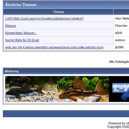
Ähnliche Themen
Thema
L333 Wels Zucht auch in Gesellschaftsbecken möglich?
Herr Wel
Wasser
Floscher
Eingetrübtes Wasser...
b0rN
Suche Wels für 25 Grad
welsss
wels der mit 4 jahren eigentlich ausgewachsen sein sollte wächst noch
jt0386
Alle Zeitangab
Werbung
Powered by vBu
Copyright ©2000