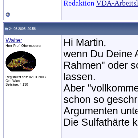
Redaktion
VDA-Arbeits
24.05.2005, 20:58
Walter
Hi Martin,
Herr Prof. Obermoserer
wenn Du Deine A
Rahmen" oder so
lassen.
Registriert seit: 02.01.2003
Ort: Wien
Beiträge: 4.130
Aber "vollkommen
schon so geschr
Argumenten unte
Die Sulfathärte 
_____________