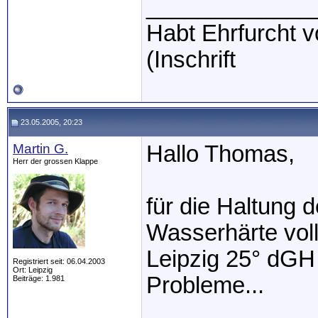
_____________
Habt Ehrfurcht vo
(Inschrift
23.05.2005, 20:23
Martin G.
Hallo Thomas,
Herr der grossen Klappe
für die Haltung d
Wasserhärte voll
Leipzig 25° dGH 
Registriert seit: 06.04.2003
Ort: Leipzig
Probleme...
Beiträge: 1.981