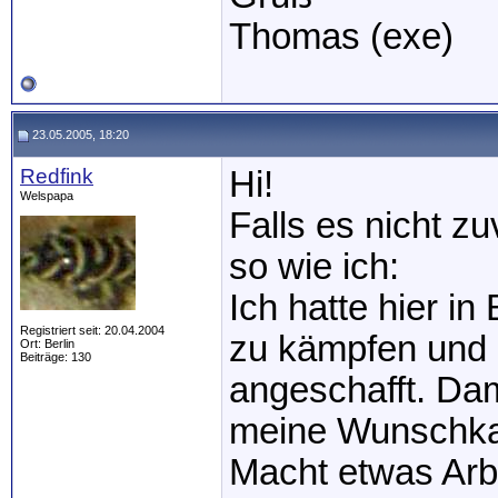
Thomas (exe)
23.05.2005, 18:20
Redfink
Hi!
Welspapa
Falls es nicht z
so wie ich:
Ich hatte hier i
Registriert seit: 20.04.2004
zu kämpfen und 
Ort: Berlin
Beiträge: 130
angeschafft. Dam
meine Wunschkan
Macht etwas Arbe