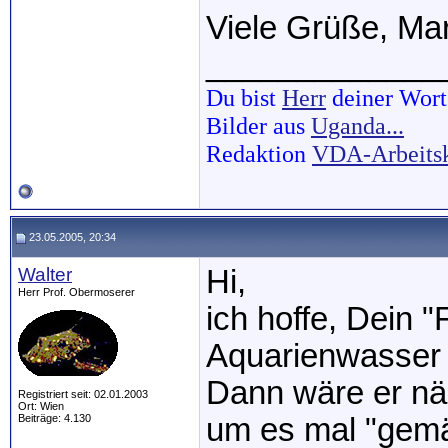
Viele Grüße, Mar
_____________
Du bist
Herr
deiner Wort
Bilder aus
Uganda...
Redaktion
VDA-Arbeits
23.05.2005, 20:34
Walter
Hi,
Herr Prof. Obermoserer
ich hoffe, Dein 
Aquarienwasser 
Dann wäre er nä
Registriert seit: 02.01.2003
Ort: Wien
Beiträge: 4.130
um es mal "gemä