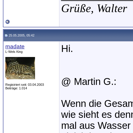
Grüße,
Walter
25.05.2005, 05:42
madate
Hi.
L-Wels King
@ Martin G.:
Registriert seit: 03.04.2003
Beiträge: 1.014
Wenn die Gesamth
wie sieht es den
mal aus Wasser 