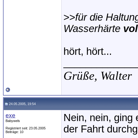
>>
für die Haltun
Wasserhärte
vo
hört, hört...
_____________
Grüße,
Walter
24.05.2005, 19:54
exe
Nein, nein, ging
Babywels
der Fahrt durchg
Registriert seit: 23.05.2005
Beiträge: 10