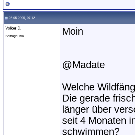
25.05.2005, 07:12
Volker D.
Moin
Beiträge: n/a
@Madate
Welche Wildfäng
Die gerade frisc
länger über ver
seit 4 Monaten 
schwimmen?