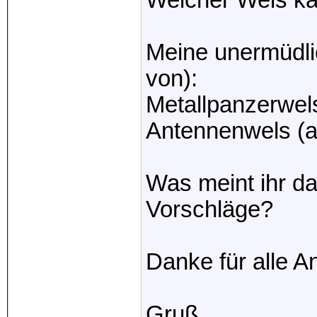
Welcher Wels ka
Meine unermüdli
von):
Metallpanzerwel
Antennenwels (a
Was meint ihr d
Vorschläge?
Danke für alle A
Gruß