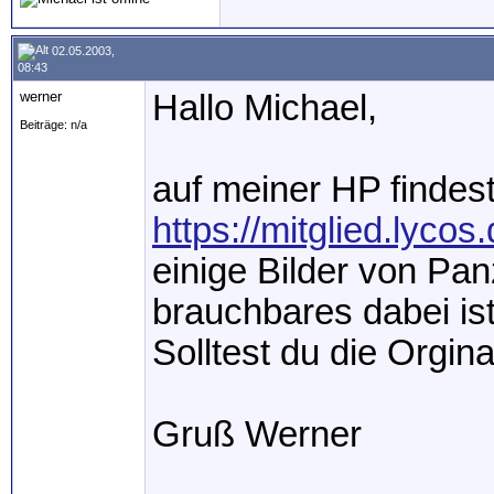
02.05.2003,
08:43
werner
Hallo Michael,
Beiträge: n/a
auf meiner HP findest
https://mitglied.lycos
einige Bilder von Pa
brauchbares dabei is
Solltest du die Orgin
Gruß Werner