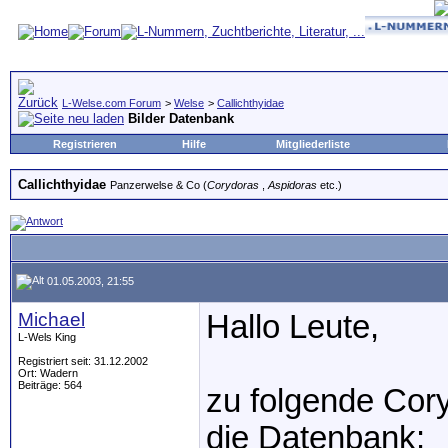
L-Welse.com Forum
>
Welse
>
Callichthyidae
Bilder Datenbank
Registrieren
Hilfe
Mitgliederliste
Callichthyidae
Panzerwelse & Co (
Corydoras
,
Aspidoras
etc.)
01.05.2003, 21:55
Michael
Hallo Leute,
L-Wels King
Registriert seit: 31.12.2002
Ort: Wadern
Beiträge: 564
zu folgende Cory
die Datenbank: