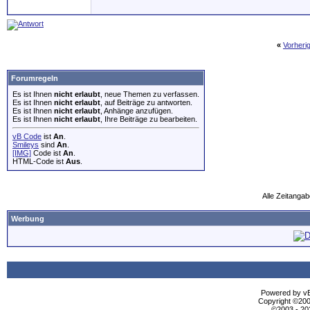
«
Vorheri
Forumregeln
Es ist Ihnen
nicht erlaubt
, neue Themen zu verfassen.
Es ist Ihnen
nicht erlaubt
, auf Beiträge zu antworten.
Es ist Ihnen
nicht erlaubt
, Anhänge anzufügen.
Es ist Ihnen
nicht erlaubt
, Ihre Beiträge zu bearbeiten.
vB Code
ist
An
.
Smileys
sind
An
.
[IMG]
Code ist
An
.
HTML-Code ist
Aus
.
Alle Zeitangab
Werbung
Powered by vBu
Copyright ©2000
©2003 - 2