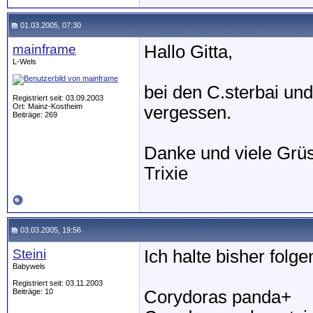
01.03.2005, 07:30
mainframe
Hallo Gitta,
L-Wels
bei den C.sterbai un
Registriert seit: 03.09.2003
Ort: Mainz-Kostheim
vergessen.
Beiträge: 269
Danke und viele Grü
Trixie
03.03.2005, 19:56
Steini
Ich halte bisher folg
Babywels
Registriert seit: 03.11.2003
Beiträge: 10
Corydoras panda+