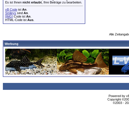
Es ist Ihnen
nicht erlaubt
, Ihre Beiträge zu bearbeiten.
vB Code
ist
An
.
Smileys
sind
An
.
[IMG]
Code ist
An
.
HTML-Code ist
Aus
.
Alle Zeitangab
Werbung
Powered by vBu
Copyright ©2000
©2003 - 2