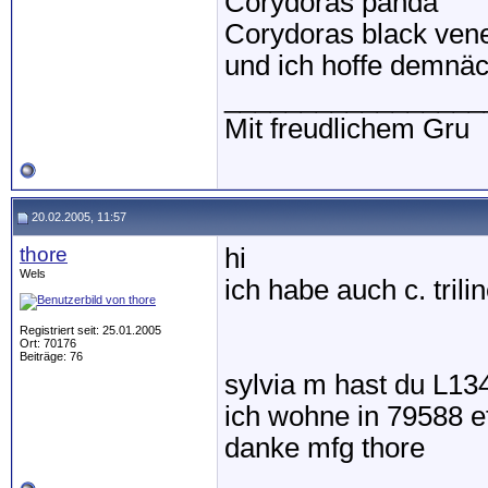
Corydoras panda
Corydoras black ven
und ich hoffe demnä
_________________
Mit freudlichem Gru
20.02.2005, 11:57
thore
hi
Wels
ich habe auch c. trili
Registriert seit: 25.01.2005
Ort: 70176
Beiträge: 76
sylvia m hast du L13
ich wohne in 79588 e
danke mfg thore