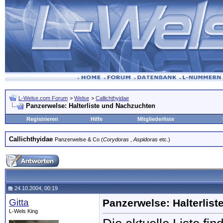
L-Welse.com Forum
>
Welse
>
Callichthyidae
Panzerwelse: Halterliste und Nachzuchten
Registrieren
Hilfe
Mitgliederliste
Callichthyidae
Panzerwelse & Co (
Corydoras
,
Aspidoras
etc.)
24.10.2004, 00:19
Gitta
Panzerwelse: Halterlis
L-Wels King