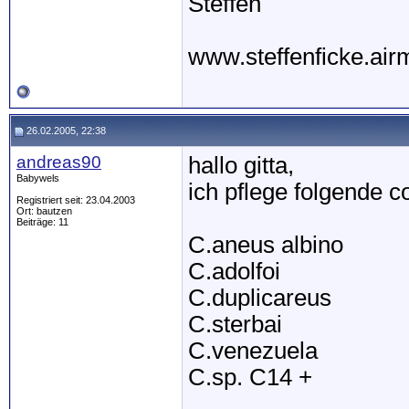
Steffen
www.steffenficke.ai
26.02.2005, 22:38
andreas90
hallo gitta,
Babywels
ich pflege folgende c
Registriert seit: 23.04.2003
Ort: bautzen
Beiträge: 11
C.aneus albino
C.adolfoi
C.duplicareus
C.sterbai
C.venezuela
C.sp. C14 +