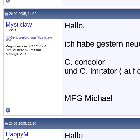
20.02.2005, 14:02
Mysticlaw
Hallo,
L-Wels
ich habe gestern ne
Registriert seit: 02.12.2004
Ort: München / Passau
Beiträge: 220
C. concolor
und C. Imitator ( auf 
MFG Michael
23.02.2005, 21:18
HappyM
Hallo
Wels