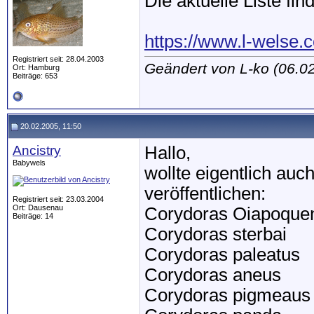
Die aktuelle Liste find
https://www.l-welse.c
Registriert seit: 28.04.2003
Geändert von L-ko (06.
Ort: Hamburg
Beiträge: 653
20.02.2005, 11:50
Ancistry
Hallo,
Babywels
wollte eigentlich au
veröffentlichen:
Registriert seit: 23.03.2004
Ort: Dausenau
Corydoras Oiapoquen
Beiträge: 14
Corydoras sterbai
Corydoras paleatus
Corydoras aneus
Corydoras pigmeaus