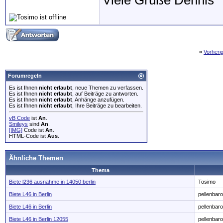
Viele Grüße Dennis
«
Vorheri
Forumregeln
Es ist Ihnen
nicht erlaubt
, neue Themen zu verfassen.
Es ist Ihnen
nicht erlaubt
, auf Beiträge zu antworten.
Es ist Ihnen
nicht erlaubt
, Anhänge anzufügen.
Es ist Ihnen
nicht erlaubt
, Ihre Beiträge zu bearbeiten.
vB Code
ist
An
.
Smileys
sind
An
.
[IMG]
Code ist
An
.
HTML-Code ist
Aus
.
Ähnliche Themen
Thema
Biete l236 ausnahme in 14050 berlin
Tosimo
Biete L46 in Berlin
pellenbar
Biete L46 in Berlin
pellenbar
Biete L46 in Berlin 12055
pellenbar