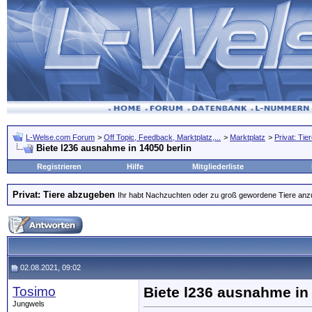
L-Welse.com Forum
>
Off Topic, Feedback, Marktplatz,...
>
Marktplatz
>
Privat: Ti
Biete l236 ausnahme in 14050 berlin
Registrieren
Hilfe
Mitgliederliste
Privat: Tiere abzugeben
Ihr habt Nachzuchten oder zu groß gewordene Tiere anzubi
02.08.2021, 09:02
Tosimo
Biete l236 ausnahme in 
Jungwels