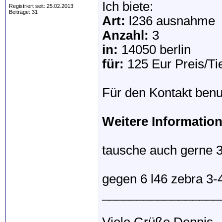
Ich biete:
Registriert seit: 25.02.2013
Beiträge: 31
Art:
l236 ausnahme
Anzahl:
3
in:
14050 berlin
für:
125 Eur Preis/Ti
Für den Kontakt benut
Weitere Informatio
tausche auch gerne 
gegen 6 l46 zebra 3-
_________________