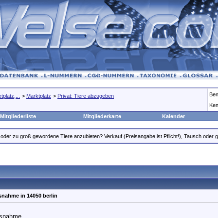
Ben
platz,...
>
Marktplatz
>
Privat: Tiere abzugeben
Ken
Mitgliederliste
Mitgliederkarte
Kalender
oder zu groß gewordene Tiere anzubieten? Verkauf (Preisangabe ist Pflicht!), Tausch oder gr
snahme in 14050 berlin
usnahme