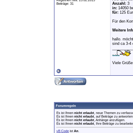
Registriert seit: 25.02.2013
Anzahl:
3
Beiträge: 31
in:
14050 be
für:
125 Eur
Für den Kon
Weitere In
hallo. möch
sind ca 3-4
__________
Viele Grüße
Forumregeln
Es ist Ihnen
nicht erlaubt
, neue Themen zu verfass
Es ist Ihnen
nicht erlaubt
, auf Beiträge zu antworten
Es ist Ihnen
nicht erlaubt
, Anhänge anzufügen.
Es ist Ihnen
nicht erlaubt
, Ihre Beiträge zu bearbeite
vB Code
ist
An
.