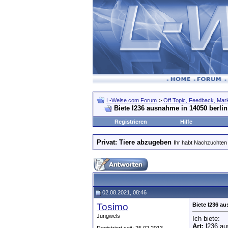
L-Welse.com Forum
>
Off Topic, Feedback, Markt
Biete l236 ausnahme in 14050 berlin
Registrieren
Hilfe
Privat: Tiere abzugeben
Ihr habt Nachzuchten 
02.08.2021, 08:46
Tosimo
Biete l236 au
Jungwels
Ich biete:
Art:
l236 a