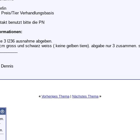
rlin
 Preis/Tier Verhandlungsbasis
takt benutzt bitte die PN
formationen:
te 3 l236 ausnahme abgeben.
 cm gross und schwarz weiss ( keine gelben tiere). abgabe nur 3 zusammen.
________
 Dennis
«
Vorheriges Thema
|
Nächstes Thema
»
en.
.
n.