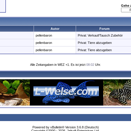
Gehe 
Autor
Forum
pellenbaron
Privat: Verkauf/Tausch Zubehör
pellenbaron
Privat: Tiere abzugeben
pellenbaron
Privat: Tiere abzugeben
Alle Zeitangaben in WEZ +1. Es ist jetzt
08:02
Uhr.
Powered by vBulletin® Version 3.6.8 (Deutsch)
Copyright ©2000 - 2026, Jelsoft Enterprises Ltd.