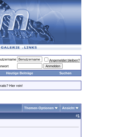
utzername
Angemeldet bleiben?
nwort
Heutige Beiträge
Suchen
atis? Hier rein!
Themen-Optionen
Ansicht
#
1