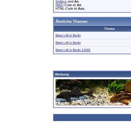
Smileys
sind
An
.
[IMG]
Code ist
An
.
HTML-Code ist
Aus
.
Ähnliche Themen
Thema
Biete L46 in Berlin
Biete L46 in Berlin
Biete L46 in Berlin 12055
Werbung