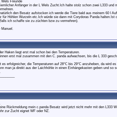
 L Wels Freunde
ziemlicher Anfänger in der L Wels Zucht.Ich halte stolz schon zwei L333 und m
ermehren.
natürlich den Besatz aufstocken ich werde die Tiere bald aus meinem 60 l Au
atz für Höhlen Wurzeln etc.Ich würde sie dann mit Corydoras Panda halten.Ist
alls ich schaffe sie zu züchten bzw zu vermehren).
e Manuel.
der Haken liegt erst mal schon bei den Temperaturen.
önnen erst mal zusammen mit den C. panda aufwachsen, bis die L 333 geschle
st es erfolgreicher, die Temperaturen auf 28°C bis 29°C anzuheben, da wird es
ann man ja direkt aus der Laichhöhle in einen Einhängekasten geben und so se
.
________
,
eine Rückmeldung mein c.panda Besatz wird jetzt nicht mehr mit den L333 We
hr zur Zucht eignet WF oder NZ.