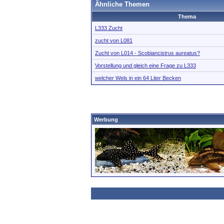
Ähnliche Themen
Thema
L333 Zucht
zucht von L081
Zucht von L014 - Scobiancistrus aureatus?
Vorstellung und gleich eine Frage zu L333
welcher Wels in ein 64 Liter Becken
Werbung