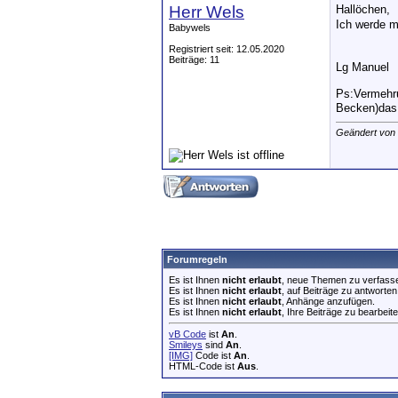
Herr Wels
Hallöchen,
Ich werde m
Babywels
Registriert seit: 12.05.2020
Beiträge: 11
Lg Manuel
Ps:Vermehru
Becken)das 
Geändert von
Forumregeln
Es ist Ihnen
nicht erlaubt
, neue Themen zu verfass
Es ist Ihnen
nicht erlaubt
, auf Beiträge zu antworten
Es ist Ihnen
nicht erlaubt
, Anhänge anzufügen.
Es ist Ihnen
nicht erlaubt
, Ihre Beiträge zu bearbeite
vB Code
ist
An
.
Smileys
sind
An
.
[IMG]
Code ist
An
.
HTML-Code ist
Aus
.