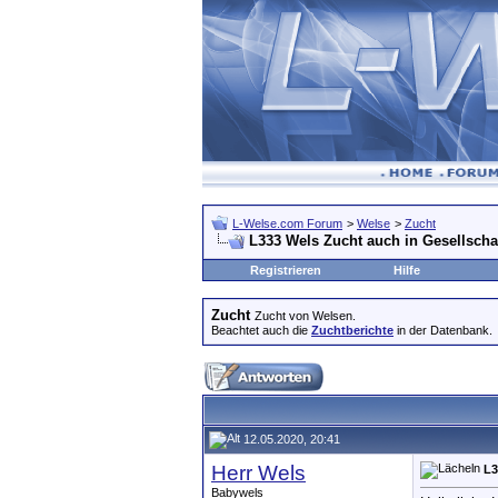
L-Welse.com Forum
>
Welse
>
Zucht
L333 Wels Zucht auch in Gesellsch
Registrieren
Hilfe
Zucht
Zucht von Welsen.
Beachtet auch die
Zuchtberichte
in der Datenbank.
12.05.2020, 20:41
Herr Wels
L3
Babywels