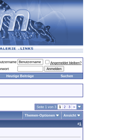
utzername
Angemeldet bleiben?
nwort
Heutige Beiträge
Suchen
Seite 1 von 3
1
2
3
>
Themen-Optionen
Ansicht
#
1