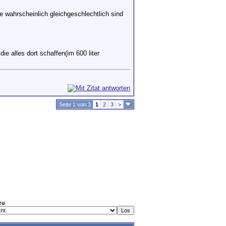
 wahrscheinlich gleichgeschlechtlich sind
e alles dort schaffen(im 600 liter
Seite 1 von 3
1
2
3
>
zu