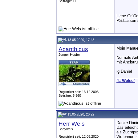
Beiträge: 11
Liebe Grüß
PS:Lassen s
13.05.2020, 17:48
Acanthicus
Moin Manue
Junger Hupfer
Normale Ant
mit Ancistru
lg Daniel
__________
"L-Welse"
:
Registriert seit: 13.12.2003
Beiträge: 5.960
13.05.2020, 20:22
Herr Wels
Danke Danie
Das erleich
Babywels
als Zuchtpro
Wo bringe i
Registriert seit: 12.05.2020