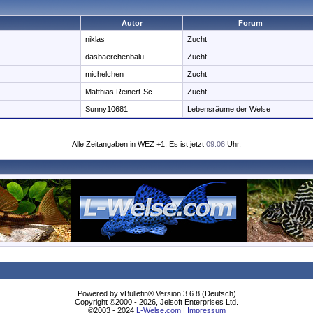
Autor
Forum
niklas
Zucht
dasbaerchenbalu
Zucht
michelchen
Zucht
Matthias.Reinert-Sc
Zucht
Sunny10681
Lebensräume der Welse
Alle Zeitangaben in WEZ +1. Es ist jetzt
09:06
Uhr.
Powered by vBulletin® Version 3.6.8 (Deutsch)
Copyright ©2000 - 2026, Jelsoft Enterprises Ltd.
©2003 - 2024
L-Welse.com
|
Impressum