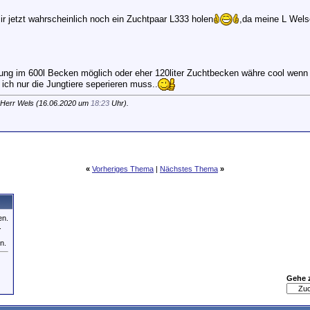
ir jetzt wahrscheinlich noch ein Zuchtpaar L333 holen
,da meine L Welse
ng im 600l Becken möglich oder eher 120liter Zuchtbecken währe cool wenn di
ich nur die Jungtiere seperieren muss..
 Herr Wels (16.06.2020 um
18:23
Uhr).
«
Vorheriges Thema
|
Nächstes Thema
»
en.
.
n.
Gehe 