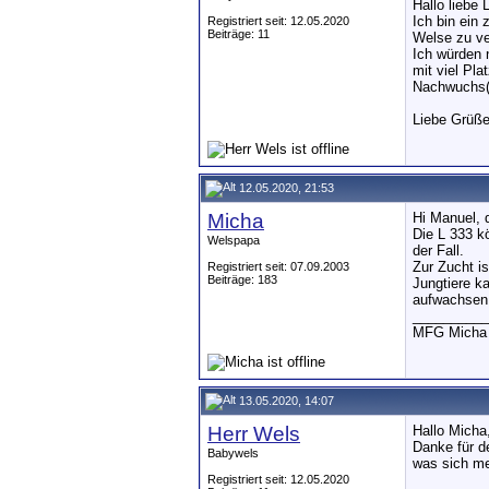
Hallo liebe
Ich bin ein 
Registriert seit: 12.05.2020
Beiträge: 11
Welse zu v
Ich würden 
mit viel Pl
Nachwuchs(f
Liebe Grüß
12.05.2020, 21:53
Micha
Hi Manuel, 
Die L 333 k
Welspapa
der Fall.
Zur Zucht i
Registriert seit: 07.09.2003
Beiträge: 183
Jungtiere k
aufwachsen
__________
MFG Micha
13.05.2020, 14:07
Herr Wels
Hallo Micha
Danke für d
Babywels
was sich me
Registriert seit: 12.05.2020