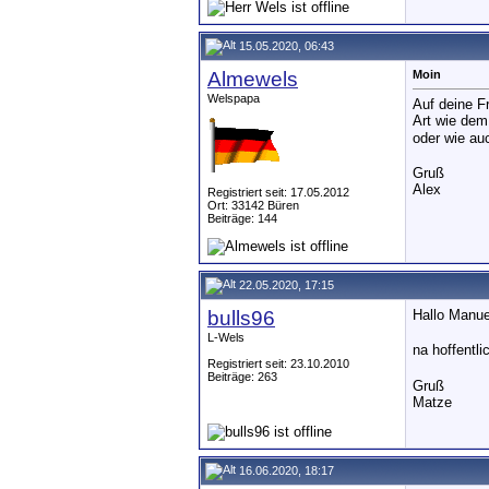
15.05.2020, 06:43
Almewels
Moin
Welspapa
Auf deine F
Art wie dem
oder wie au
Gruß
Alex
Registriert seit: 17.05.2012
Ort: 33142 Büren
Beiträge: 144
22.05.2020, 17:15
bulls96
Hallo Manue
L-Wels
na hoffentl
Registriert seit: 23.10.2010
Beiträge: 263
Gruß
Matze
16.06.2020, 18:17