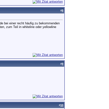
#
8
ade bei einer recht häufig zu bekommenden
n, zum Teil in whiteline oder yellowline
#
9
#
10