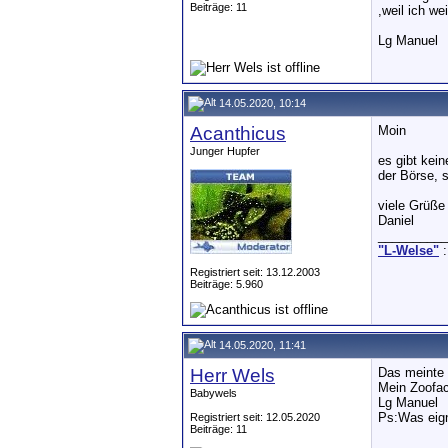
Beiträge: 11
,weil ich we
Lg Manuel
14.05.2020, 10:14
Acanthicus
Moin
Junger Hupfer
es gibt kein
der Börse, s
viele Grüße
Daniel
__________
"L-Welse"
:
Registriert seit: 13.12.2003
Beiträge: 5.960
14.05.2020, 11:41
Herr Wels
Das meinte 
Mein Zoofac
Babywels
Lg Manuel
Ps:Was eign
Registriert seit: 12.05.2020
Beiträge: 11