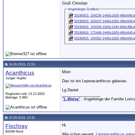
Gruß Christian
Angehängte Grafiken
20190915_154236-1440x1920-480x640.j
20190915_154247-1440x1920-480x640.j
20190915_154335-1920x1440-640x480.j
20190916_172446-1440x1920-480x640.j
20190915_154352-1440x1920-480x640.j
16.09.2019, 21:53
Acanthicus
Moin
Junger Hupfer
Das ist ein Leporacanthicus galaxias.
Lg Daniel
Registriert seit: 13.12.2003
__________________
Beiträge: 5.960
"L-Welse"
: Angehörige der Familie Loric
20.09.2019, 13:31
Fischray
Hi
BSSW-Nord
Wie schon gesagt:
Leporacanthicus galax