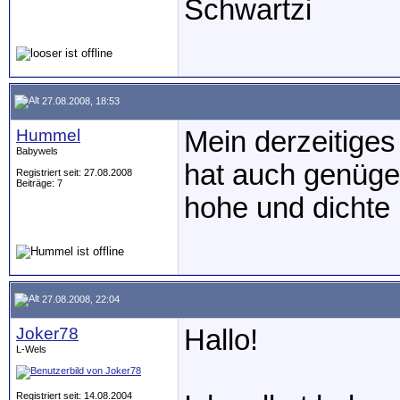
Schwartzi
27.08.2008, 18:53
Hummel
Mein derzeitige
Babywels
hat auch genüge
Registriert seit: 27.08.2008
Beiträge: 7
hohe und dichte 
27.08.2008, 22:04
Joker78
Hallo!
L-Wels
Registriert seit: 14.08.2004