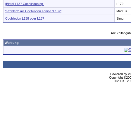
[Biete] L137 Cochliodon sp.
L172
"Problem" mit Cochliodon soniae "L137"
Marcus
Cochliodon L138 oder L137
Simu
Alle Zeitangab
Werbung
Powered by vBu
Copyright ©2000
©2003 - 2