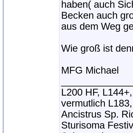
haben( auch Sich
Becken auch gro
aus dem Weg ge
Wie groß ist de
MFG Michael
_____________
L200 HF, L144+,
vermutlich L183,
Ancistrus Sp. R
Sturisoma Festi