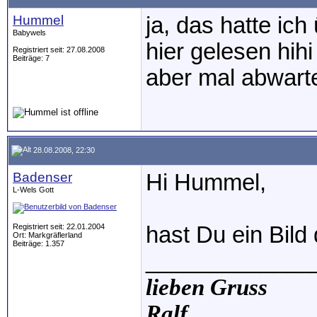
Hummel
ja, das hatte ich
Babywels
hier gelesen hihi
Registriert seit: 27.08.2008
Beiträge: 7
aber mal abwart
28.08.2008, 22:30
Badenser
Hi Hummel,
L-Wels Gott
Registriert seit: 22.01.2004
hast Du ein Bild
Ort: Markgräflerland
Beiträge: 1.357
_____________
lieben Gruss
Ralf