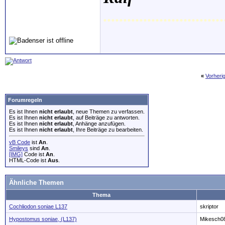
..............................
«
Vorheri
Forumregeln
Es ist Ihnen
nicht erlaubt
, neue Themen zu verfassen.
Es ist Ihnen
nicht erlaubt
, auf Beiträge zu antworten.
Es ist Ihnen
nicht erlaubt
, Anhänge anzufügen.
Es ist Ihnen
nicht erlaubt
, Ihre Beiträge zu bearbeiten.
vB Code
ist
An
.
Smileys
sind
An
.
[IMG]
Code ist
An
.
HTML-Code ist
Aus
.
Ähnliche Themen
Thema
Cochliodon soniae L137
skriptor
Hypostomus soniae, (L137)
Mikesch0