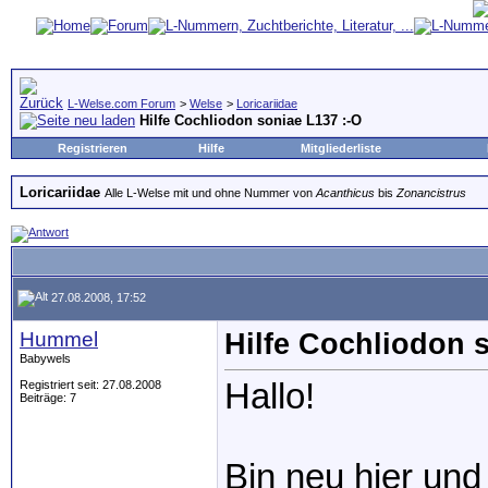
L-Welse.com Forum
>
Welse
>
Loricariidae
Hilfe Cochliodon soniae L137 :-O
Registrieren
Hilfe
Mitgliederliste
Loricariidae
Alle L-Welse mit und ohne Nummer von
Acanthicus
bis
Zonancistrus
27.08.2008, 17:52
Hummel
Hilfe Cochliodon 
Babywels
Hallo!
Registriert seit: 27.08.2008
Beiträge: 7
Bin neu hier un